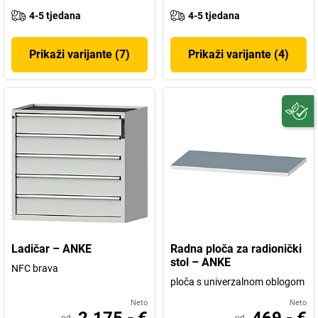
4-5 tjedana
4-5 tjedana
Prikaži varijante (7)
Prikaži varijante (4)
Ladičar – ANKE
Radna ploča za radionički
stol – ANKE
NFC brava
ploča s univerzalnom oblogom
Neto
Neto