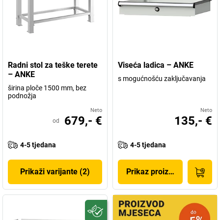
Radni stol za teške terete
Viseća ladica – ANKE
– ANKE
s mogućnošću zaključavanja
širina ploče 1500 mm, bez
podnožja
Neto
Neto
679,- €
135,- €
od
4-5 tjedana
4-5 tjedana
Prikaži varijante (2)
Prikaz proizvoda