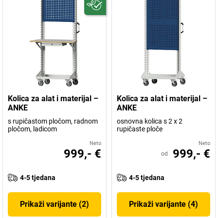
Kolica za alat i materijal –
Kolica za alat i materijal –
ANKE
ANKE
s rupičastom pločom, radnom
osnovna kolica s 2 x 2
pločom, ladicom
rupičaste ploče
Neto
Neto
999,- €
999,- €
od
4-5 tjedana
4-5 tjedana
Prikaži varijante (2)
Prikaži varijante (4)