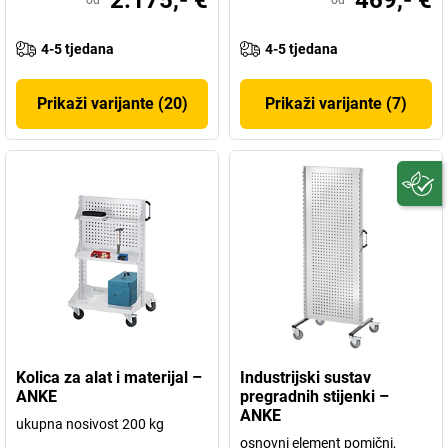
2.175,- €
469,- €
od
od
4-5 tjedana
4-5 tjedana
Prikaži varijante (20)
Prikaži varijante (7)
Kolica za alat i materijal –
Industrijski sustav
ANKE
pregradnih stijenki –
ANKE
ukupna nosivost 200 kg
osnovni element pomični,