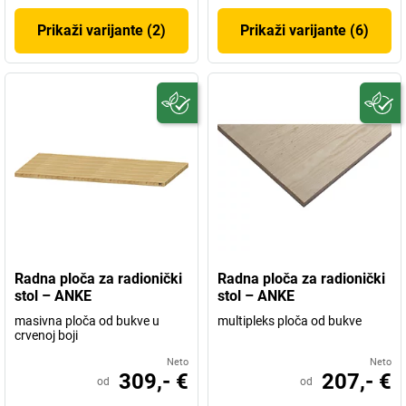
Prikaži varijante (2)
Prikaži varijante (6)
Radna ploča za radionički
Radna ploča za radionički
stol – ANKE
stol – ANKE
masivna ploča od bukve u
multipleks ploča od bukve
crvenoj boji
Neto
Neto
309,- €
207,- €
od
od