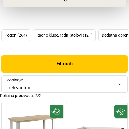
dolazi isključivo iz certificiranog šumskog gospodarstva te, kao
što je bilo nekad, i danas potječe iz neposredne okoline poduzeća.
Na taj način nastaju dugovječni radni stolovi najviše kvalitete. K
tomu se naravno štiti i održava okoliš. Najviša kvaliteta znači da
su drvene ploče iznimno opteretive te su, zahvaljujući jedinstvenoj
Pogon (264)
Radne klupe, radni stolovi (121)
Dodatna oprem
geometriji profila, stabilnije od modela drugih proizvođača. Stoga
će se radni stolovi Anke izvanredno uklopiti kako u našu ponudu
proizvoda tako i u Vaš pogon.
Filtrirati
Sortiranje:
Relevantno
Količina proizvoda:
272