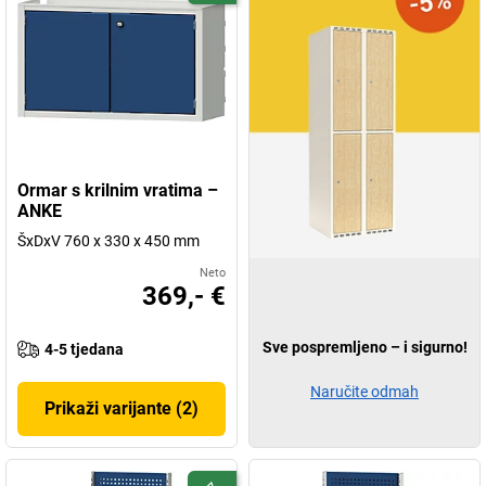
Ormar s krilnim vratima –
ANKE
ŠxDxV 760 x 330 x 450 mm
Neto
369,- €
Sve pospremljeno – i sigurno!
4-5 tjedana
Naručite odmah
Prikaži varijante (2)