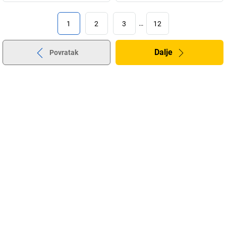
1
2
3
…
12
Dalje
Povratak