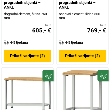
pregradnih stijenki –
pregradnih stijenki –
ANKE
ANKE
dogradni element, širina 760
osnovni element, širina 800
mm
mm
Neto
Neto
605,- €
769,- €
4-5 tjedana
4-5 tjedana
Prikaži varijante (2)
Prikaži varijante (2)