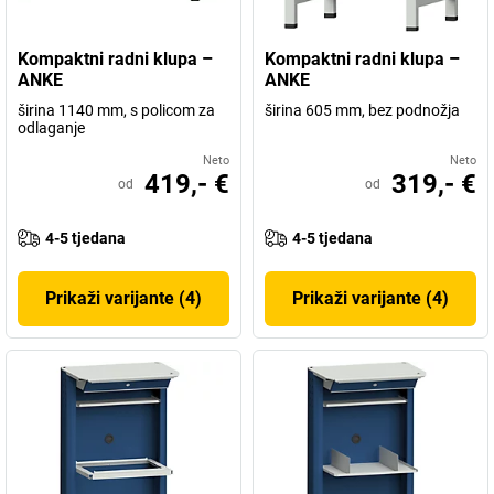
Kompaktni radni klupa –
Kompaktni radni klupa –
ANKE
ANKE
širina 1140 mm, s policom za
širina 605 mm, bez podnožja
odlaganje
Neto
Neto
419,- €
319,- €
od
od
4-5 tjedana
4-5 tjedana
Prikaži varijante (4)
Prikaži varijante (4)