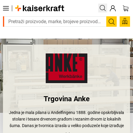
Trebate proizvod hitno? Pogledajte našu ponudu proizvoda s brzom 
Pretraži
Trgovina Anke
Jedna je mala pilana u Andelfingenu 1888. godine opskrbljivala
stolare i tesare drvenom građom i rezanim drvom iz lokalnih
šuma. Danas je tvornica izrasla u veliko poduzeće koje izrađuje
inovativne proizvode od drva bukve i čeličnog lima. Pritom drvo