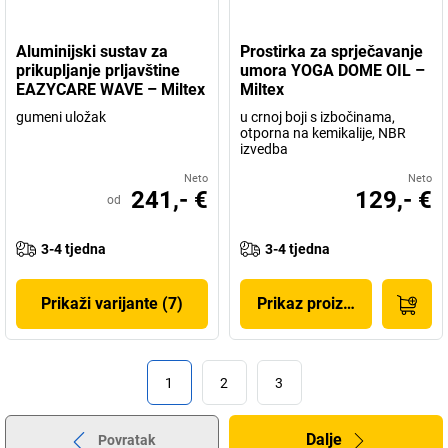
Aluminijski sustav za
Prostirka za sprječavanje
prikupljanje prljavštine
umora YOGA DOME OIL –
EAZYCARE WAVE – Miltex
Miltex
gumeni uložak
u crnoj boji s izbočinama,
otporna na kemikalije, NBR
izvedba
Neto
Neto
241,- €
129,- €
od
3-4 tjedna
3-4 tjedna
Prikaži varijante (7)
Prikaz proizvoda
1
2
3
Dalje
Povratak