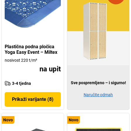
Plastična podna pločica
Yoga Easy Event – Miltex
nosivost 220 t/m²
na upit
Sve pospremljeno – i sigurno!
3-4 tjedna
Naručite odmah
Prikaži varijante (8)
Novo
Novo