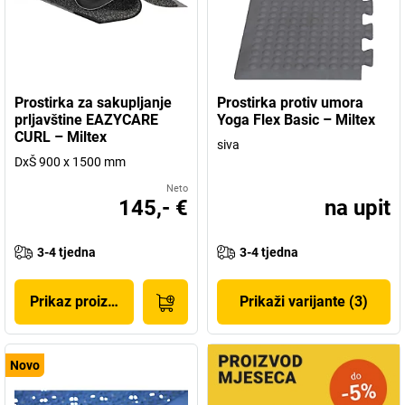
Prostirka za sakupljanje
Prostirka protiv umora
prljavštine EAZYCARE
Yoga Flex Basic – Miltex
CURL – Miltex
siva
DxŠ 900 x 1500 mm
Neto
145,- €
na upit
3-4 tjedna
3-4 tjedna
Prikaz proizvoda
Prikaži varijante (3)
Novo