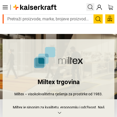
Trebate proizvod hitno? Pogledajte našu ponudu proizvoda s brzo
Pretraži
Miltex trgovina
Miltex – visokokvalitetna rješenja za prostirke od 1983.
Miltex je sinonim za kvalitetu, ergonomiju i održivost. Naš
asortiman uključuje protuklizne prostirke za radno mjesto –