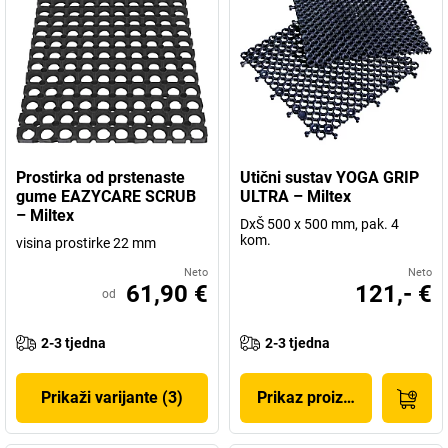
Prostirka od prstenaste
Utični sustav YOGA GRIP
gume EAZYCARE SCRUB
ULTRA – Miltex
– Miltex
DxŠ 500 x 500 mm, pak. 4
kom.
visina prostirke 22 mm
Neto
Neto
61,90 €
121,- €
od
2-3 tjedna
2-3 tjedna
Prikaži varijante (3)
Prikaz proizvoda