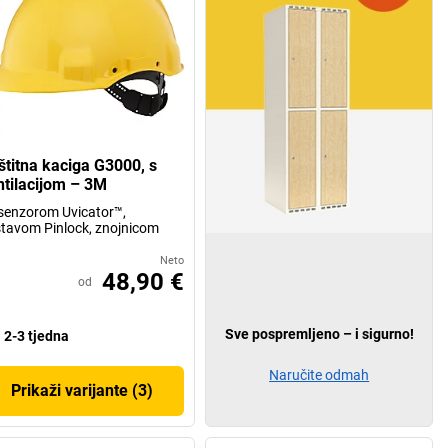
štitna kaciga G3000, s
ntilacijom – 3M
senzorom Uvicator™,
tavom Pinlock, znojnicom
Neto
48,90 €
od
Sve pospremljeno – i sigurno!
2-3 tjedna
Naručite odmah
Prikaži varijante (3)