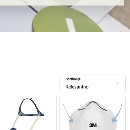
 tog globalnog koncerna poslati na mjesec. Zašto? Naravno,
 nam prvi pada na um. Ponajprije zbog tehnologija na kojima
 su koncern 3M učinile poznatim. Zbog kojih se i dio opreme
 tijekom stupanja na Mjesec sastojao od proizvoda marke
ide i uz perspektivnu misiju tog velikog koncerna: »Naše
ovacije žele olakšati samo jedno. Vaš život.«
novna tehnologija i više od 120.000 registriranih patenata
 za sebe, a svaki se dan oko 8100 istraživača brine o
zvoda marke 3M. Nikakvo čudo da svemir njihovih proizvoda
 područja života, radnog svijeta, tehnike i medicine te brine
u, sigurnosti i udobnosti. Počevši od brusnog papira preko
Sortiranje:
pa sve do konstrukcijskih ljepila i ostalih proizvoda, uz 1,9
 godišnjih ulaganja u istraživanje i razvoj i u budućnosti se
Relevantno
jemo veseliti onome što nam još sprema 3M.
jprije želite uvjeriti u kvalitetu proizvoda 3M? U našem
onaći ćete velik izbor. Želimo Vam zabavno otkrivanje!