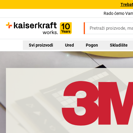
Trebat
Rado ćemo Vam 
Svi proizvodi
Ured
Pogon
Skladište