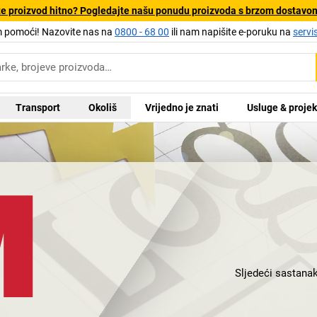
e proizvod hitno? Pogledajte našu ponudu proizvoda s brzom dostavo
pomoći! Nazovite nas na
0800 - 68 00
ili nam napišite e-poruku na
servi
Transport
Okoliš
Vrijedno je znati
Usluge & projek
Sljedeći sastanak
Što sve ne bism
kuće 3M: šarenih,