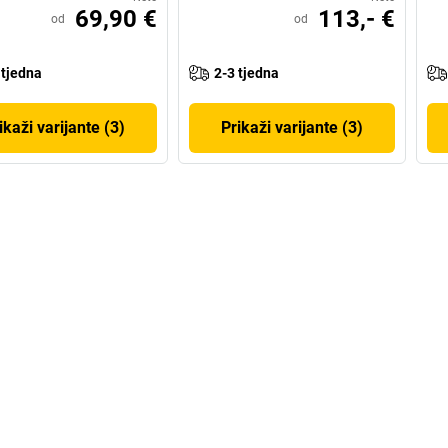
69,90 €
113,- €
od
od
 tjedna
2-3 tjedna
ikaži varijante (3)
Prikaži varijante (3)