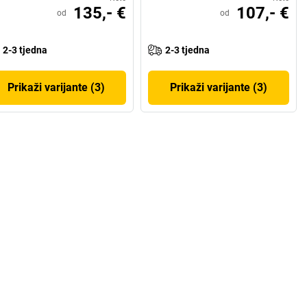
135,- €
107,- €
od
od
2-3 tjedna
2-3 tjedna
Prikaži varijante (3)
Prikaži varijante (3)