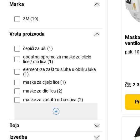
Marka
3M (19)
Vrsta proizvoda
Maska
ventil
čepići za uši (1)
pak. 1
dodatna oprema za maske za cijelo
lice / dio lica (1)
elementi za zaštitu sluha u obliku luka
(1)
maske za cijelo lice (1)
2-3
maske za dio lica (2)
maske za zaštitu od čestica (2)
Pr
Boja
Izvedba