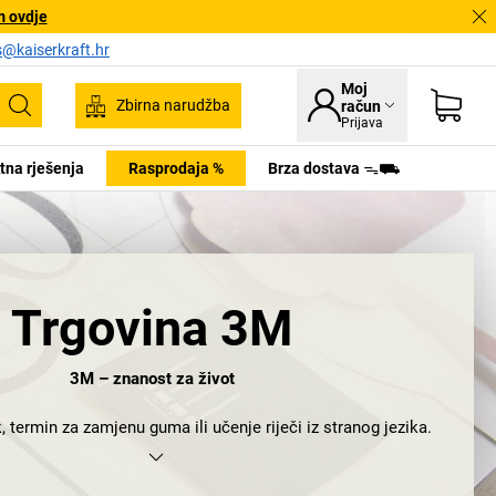
m ovdje
s@kaiserkraft.hr
Moj
Zbirna narudžba
račun
Pretraživanje
Prijava
tna rješenja
Rasprodaja %
Brza dostava ᯓ⛟
Trgovina 3M
3M – znanost za život
, termin za zamjenu guma ili učenje riječi iz stranog jezika.
o zaboravili da nema jednog od najpoznatijih proizvoda iz
 samoljepljivih listića Post-it. Ipak je bilo onih koji su bili