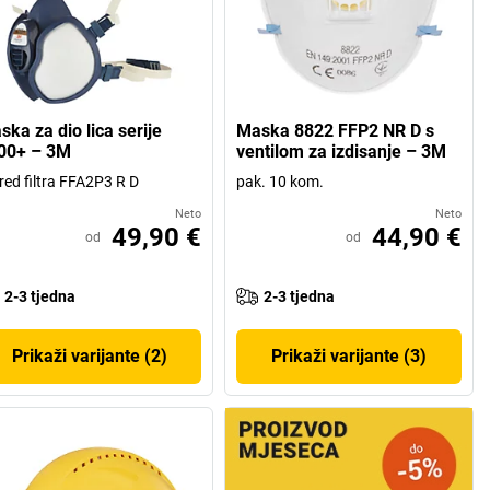
ka za dio lica serije
Maska 8822 FFP2 NR D s
00+ – 3M
ventilom za izdisanje – 3M
red filtra FFA2P3 R D
pak. 10 kom.
Neto
Neto
49,90 €
44,90 €
od
od
2-3 tjedna
2-3 tjedna
Prikaži varijante (2)
Prikaži varijante (3)