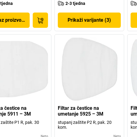
 tjedna
2-3 tjedna
az proizvoda
Prikaži varijante (3)
za čestice na
Filtar za čestice na
Fil
nje 5911 – 3M
umetanje 5925 – 3M
um
 zaštite P1 R, pak. 30
stupanj zaštite P2 R, pak. 20
stu
kom.
ko
Neto
Neto