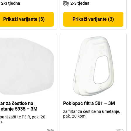
2-3 tjedna
2-3 tjedna
Prikaži varijante (3)
Prikaži varijante (3)
tar za čestice na
Poklopac filtra 501 – 3M
etanje 5935 – 3M
za filtar za čestice na umetanje,
pak. 20 kom.
panj zaštite P3 R, pak. 20
m.
Neto
Neto