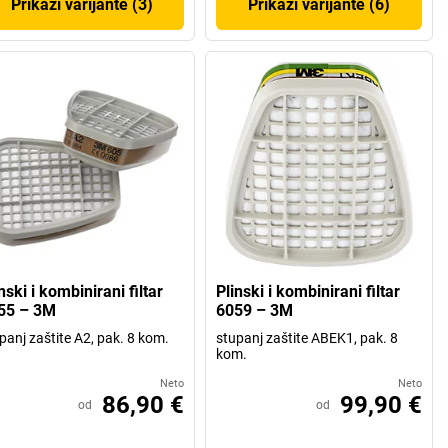
Prikaži varijante (3)
Prikaži varijante (6)
nski i kombinirani filtar
Plinski i kombinirani filtar
55 – 3M
6059 – 3M
panj zaštite A2, pak. 8 kom.
stupanj zaštite ABEK1, pak. 8
kom.
Neto
Neto
86,90 €
99,90 €
od
od