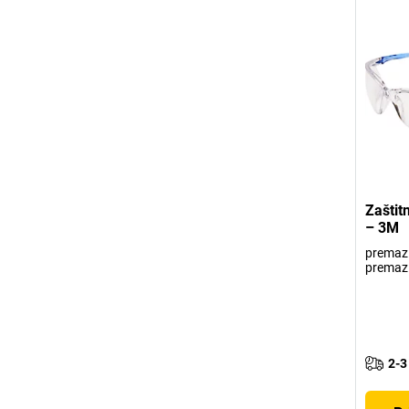
Zaštit
– 3M
premaz 
premaz 
2-3