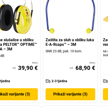
e slušalice u obliku
Zaštita za sluh u obliku luka
Za
la PELTOR™ OPTIME™
E-A-Rcaps™ – 3M
ve
0A – 3M
SNR 23 dB, pak. 10 kom.
sa 
sus
 dB
Neto
Neto
39,90 €
68,90 €
od
od
 tjedna
2-3 tjedna
ikaži varijante (3)
Prikaži varijante (3)