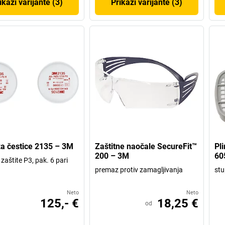
ikaži varijante (3)
Prikaži varijante (3)
 za čestice 2135 – 3M
Zaštitne naočale SecureFit™
Pli
200 – 3M
60
zaštite P3, pak. 6 pari
premaz protiv zamagljivanja
stu
Neto
Neto
125,- €
18,25 €
od