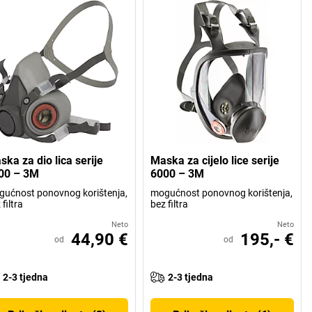
ka za dio lica serije
Maska za cijelo lice serije
00 – 3M
6000 – 3M
ućnost ponovnog korištenja,
mogućnost ponovnog korištenja,
 filtra
bez filtra
Neto
Neto
44,90 €
195,- €
od
od
2-3 tjedna
2-3 tjedna