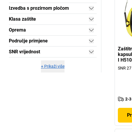
Izvedba s prozirnom pločom
Klasa zaštite
Oprema
Područje primjene
Zaštitn
SNR vrijednost
kapsu
I H51
+
Prikaži više
SNR 27
2-3
Pr