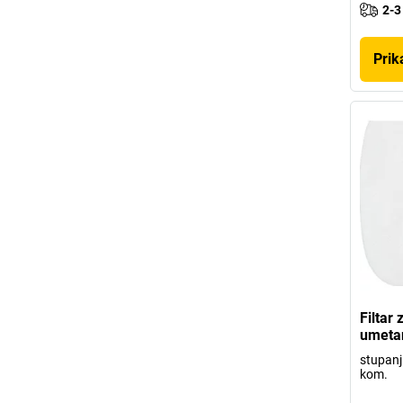
2-3
Prik
Filtar 
umeta
stupanj
kom.