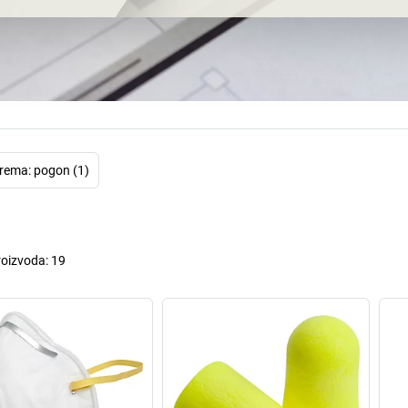
spremni inovacije
ne iz razloga koji
se temelje i koje
Neila Armstronga
3M. To nekako 
in
Približno 51 os
govore sami
rema: pogon (1)
usavršavanju proi
pokriva gotovo sva
o zaštiti na rad
zaštitnih naočala 
roizvoda:
19
milijardi dolara
smi
Ali sad se na
asortimanu pr