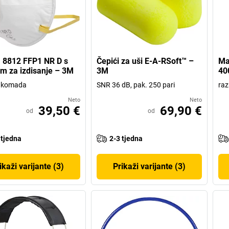
 8812 FFP1 NR D s
Čepići za uši E-A-RSoft™ –
Mas
om za izdisanje – 3M
3M
40
0 komada
SNR 36 dB, pak. 250 pari
raz
Neto
Neto
39,50 €
69,90 €
od
od
 tjedna
2-3 tjedna
ikaži varijante (3)
Prikaži varijante (3)