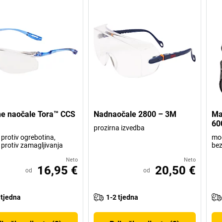
ne naočale Tora™ CCS
Nadnaočale 2800 – 3M
Mas
60
prozirna izvedba
protiv ogrebotina,
mog
protiv zamagljivanja
bez
Neto
Neto
16,95 €
20,50 €
od
od
 tjedna
1-2 tjedna