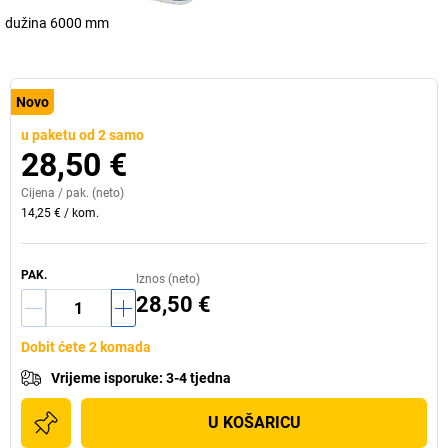
dužina 6000 mm
Novo
u paketu od 2 samo
28,50 €
Cijena /
pak.
(neto)
14,25 €
/
kom.
PAK.
Iznos (neto)
28,50 €
Dobit ćete 2 komada
Vrijeme isporuke
:
3-4 tjedna
U KOŠARICU