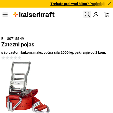
Trebate proizvod hitno? Pogledajte naš
Br.: 807155 49
Zatezni pojas
s špicastom kukom, maks. vučna sila 2000 kg, pakiranje od 2 kom.