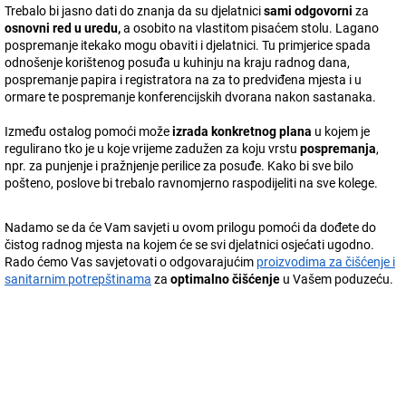
Trebalo bi jasno dati do znanja da su djelatnici
sami odgovorni
za
osnovni red u uredu,
a osobito na vlastitom pisaćem stolu. Lagano
pospremanje itekako mogu obaviti i djelatnici. Tu primjerice spada
odnošenje korištenog posuđa u kuhinju na kraju radnog dana,
pospremanje papira i registratora na za to predviđena mjesta i u
ormare te pospremanje konferencijskih dvorana nakon sastanaka.
Između ostalog pomoći može
izrada konkretnog plana
u kojem je
regulirano tko je u koje vrijeme zadužen za koju vrstu
pospremanja
,
npr. za punjenje i pražnjenje perilice za posuđe. Kako bi sve bilo
pošteno, poslove bi trebalo ravnomjerno raspodijeliti na sve kolege.
Nadamo se da će Vam savjeti u ovom prilogu pomoći da dođete do
čistog radnog mjesta na kojem će se svi djelatnici osjećati ugodno.
Rado ćemo Vas savjetovati o odgovarajućim
proizvodima za čišćenje i
sanitarnim potrepštinama
za
optimalno čišćenje
u Vašem poduzeću.