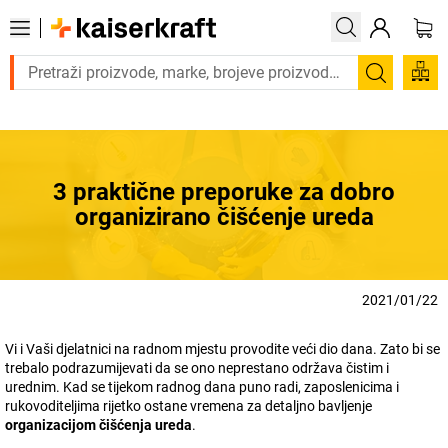
Trebate proizvod hitno? Pogledajte našu ponudu proi
Pretraži
3 praktične preporuke za dobro
organizirano čišćenje ureda
2021/01/22
Vi i Vaši djelatnici na radnom mjestu provodite veći dio dana. Zato bi se
trebalo podrazumijevati da se ono neprestano održava čistim i
urednim. Kad se tijekom radnog dana puno radi, zaposlenicima i
rukovoditeljima rijetko ostane vremena za detaljno bavljenje
organizacijom čišćenja ureda
.