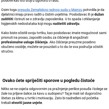
poslove kao što stoji u ugovoru o radu.
Osim toga
presuda Zemaljskog radnog suda u Mainzu
potvrdila je da
djelatnici imaju pravo raditi u čistim uvjetima. Poslodavac ih je
dužan
zaštititi
i brinuti se o zdravlju zaposlenika. U to spada i otklanjanje
higijenskih nedostataka koji mogu
naštetiti zdravlju
.
Kako biste očistili svoju tvrtku, kao poslodavac imate mogućnost sami
prionuti na posao, zaposliti osobu za čišćenje ili angažirati
profesionalne usluge čišćenja
. Ako čišćenje preuzme posebno
obučeno osoblje, možete se pouzdati u to da će sva područja očistiti
stručno.
Ovako ćete spriječiti sporove u pogledu čistoće
Nitko se ne osjeća odgovornim za pražnjenje perilice posuđa i kolege se
žale na prljave šalice za kavu u sudoperu? Taj je mali rat dugoročno
štetan za klimu u tvrtki i motivaciju. Zato bi nadređeni od početka
trebali
stvoriti jasne uvjete
.