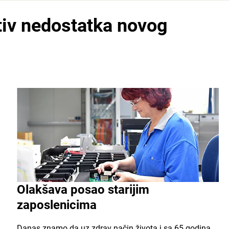
iv nedostatka novog
Olakšava posao starijim
zaposlenicima
Danas znamo da uz zdrav način života i sa 65 godina