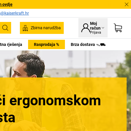
m ovdje
s@kaiserkraft.hr
Moj
Zbirna narudžba
račun
Pretraživanje
Prijava
tna rješenja
Rasprodaja %
Brza dostava ᯓ⛟
jući ergonomskom
sta