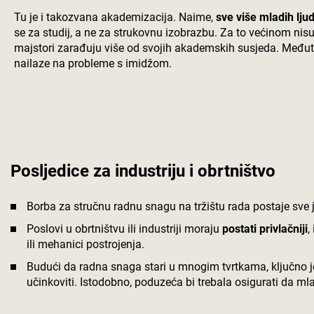
Tu je i takozvana akademizacija. Naime,
sve više mladih lju
se za studij, a ne za strukovnu izobrazbu. Za to većinom nisu
majstori zarađuju više od svojih akademskih susjeda. Međuti
nailaze na probleme s imidžom.
Posljedice za industriju i obrtništvo
Borba za stručnu radnu snagu na tržištu rada postaje sve 
Poslovi u obrtništvu ili industriji moraju
postati privlačniji
,
ili mehanici postrojenja.
Budući da radna snaga stari u mnogim tvrtkama, ključno je 
učinkoviti. Istodobno, poduzeća bi trebala osigurati da ml