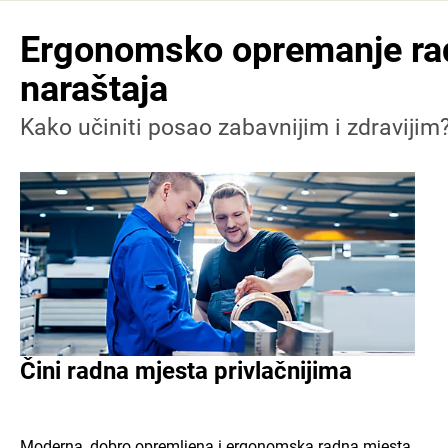
Ergonomsko opremanje rad
naraštaja
Kako učiniti posao zabavnijim i zdravijim
Čini radna mjesta privlačnijima
Moderna, dobro opremljena i ergonomska radna mjesta