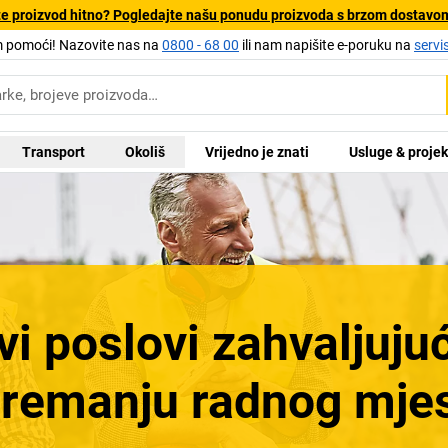
e proizvod hitno? Pogledajte našu ponudu proizvoda s brzom dostavo
pomoći! Nazovite nas na
0800 - 68 00
ili nam napišite e-poruku na
servi
Transport
Okoliš
Vrijedno je znati
Usluge & projek
ravi poslovi zahvalju
remanju radnog mje