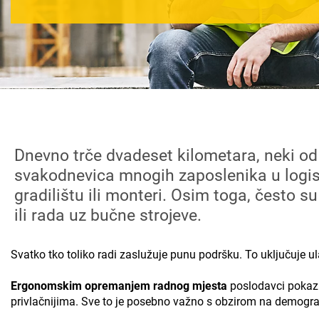
Dnevno trče dvadeset kilometara, neki od 
svakodnevica mnogih zaposlenika u logisti
gradilištu ili monteri. Osim toga, često s
ili rada uz bučne strojeve.
Svatko tko toliko radi zaslužuje punu podršku. To uključuje 
Ergonomskim opremanjem radnog mjesta
poslodavci pokazuj
privlačnijima. Sve to je posebno važno s obzirom na demogr