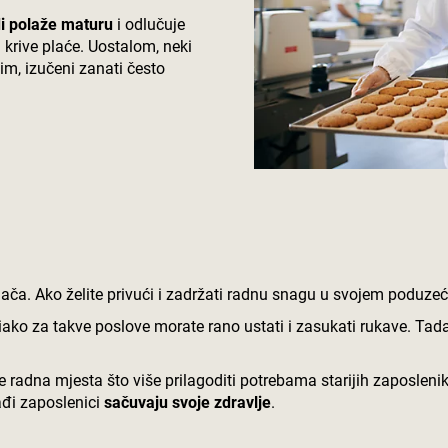
di polaže maturu
i odlučuje
 krive plaće. Uostalom, neki
m, izučeni zanati često
jača. Ako želite privući i zadržati radnu snagu u svojem poduze
 iako za takve poslove morate rano ustati i zasukati rukave. Tada
radna mjesta što više prilagoditi potrebama starijih zaposlenika
ađi zaposlenici
sačuvaju svoje zdravlje
.