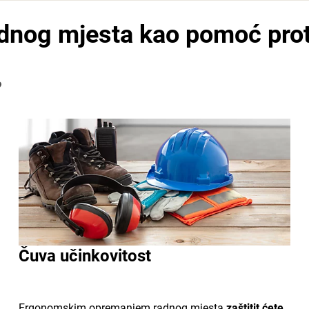
nog mjesta kao pomoć prot
?
Čuva učinkovitost
Ergonomskim opremanjem radnog mjesta
zaštitit ćete