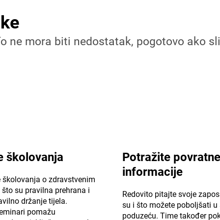
ike
To ne mora biti nedostatak, pogotovo ako sli
e školovanja
Potražite povratn
informacije
e školovanja o zdravstvenim
to su pravilna prehrana i
Redovito pitajte svoje zapos
avilno držanje tijela.
su i što možete poboljšati 
 seminari pomažu
poduzeću. Time također pok