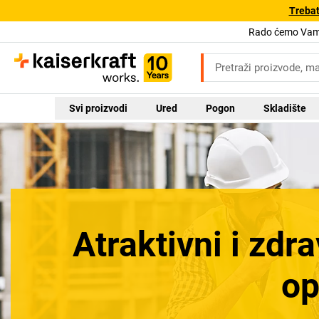
Trebat
Rado ćemo Vam 
Svi proizvodi
Ured
Pogon
Skladište
Atraktivni i zd
op