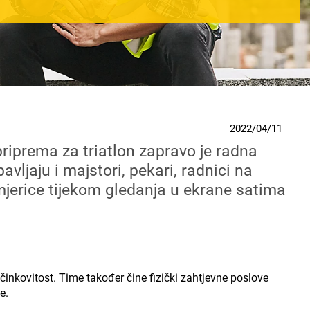
2022/04/11
priprema za triatlon zapravo je radna
ljaju i majstori, pekari, radnici na
rimjerice tijekom gledanja u ekrane satima
inkovitost. Time također čine fizički zahtjevne poslove
e.