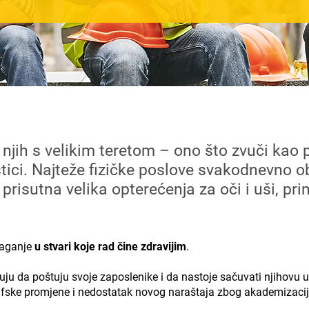
njih s velikim teretom – ono što zvuči kao 
ci. Najteže fizičke poslove svakodnevno obav
u prisutna velika opterećenja za oči i uši, p
ulaganje
u stvari koje rad čine zdravijim
.
u da poštuju svoje zaposlenike i da nastoje sačuvati njihovu uč
afske promjene i nedostatak novog naraštaja zbog akademizacij