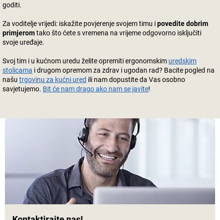
goditi.
Za voditelje vrijedi: iskažite povjerenje svojem timu i
povedite dobrim
primjerom
tako što ćete s vremena na vrijeme odgovorno isključiti
svoje uređaje.
Svoj tim i u kućnom uredu želite opremiti ergonomskim
uredskim
stolicama
i drugom opremom za zdrav i ugodan rad? Bacite pogled na
našu
trgovinu za kućni ured
ili nam dopustite da Vas osobno
savjetujemo.
Bit će nam drago ako nam se javite
!
Kontaktirajte nas!