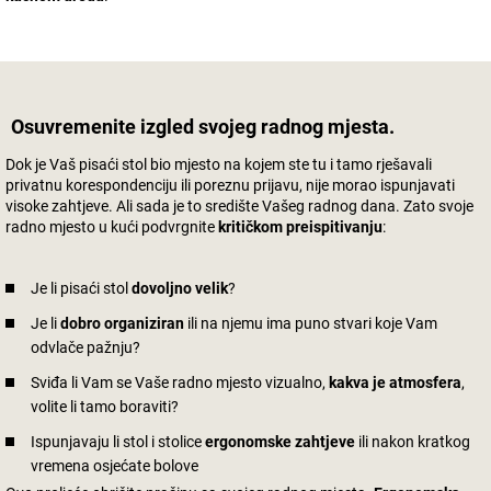
Osuvremenite izgled svojeg radnog mjesta.
Dok je Vaš pisaći stol bio mjesto na kojem ste tu i tamo rješavali
privatnu korespondenciju ili poreznu prijavu, nije morao ispunjavati
visoke zahtjeve. Ali sada je to središte Vašeg radnog dana. Zato svoje
radno mjesto u kući podvrgnite
kritičkom preispitivanju
:
Je li pisaći stol
dovoljno velik
?
Je li
dobro organiziran
ili na njemu ima puno stvari koje Vam
odvlače pažnju?
Sviđa li Vam se Vaše radno mjesto vizualno,
kakva je atmosfera
,
volite li tamo boraviti?
Ispunjavaju li stol i stolice
ergonomske zahtjeve
ili nakon kratkog
vremena osjećate bolove