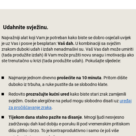
Udahnite svježinu.
Najvažniji alat koji Vam je potreban kako biste se dobro osjećali uvijek
je uz Vas i posve je besplatan:
Vaš dah.
U kombinaciji sa svježim
zrakom duboki udah i izdah nenadmašivi su. Vaš Vas dah može umiriti
(tada produžite izdah) ili Vam može pružiti novu snagu i motivaciju ako
ste trenutačno u krizi (tada produžite udah). Pokušajte sljedeće:
Najmanje jednom dnevno
prošećite na 10 minuta
. Pritom dišite
duboko iz trbuha, a ruke pustite da se slobodno klate.
Redovito
prozračujte kućni ured
kako biste stari zrak zamijenili
svježim. Osobe alergične na pelud mogu slobodno disati uz
uređaj
za pročišćavanje zraka
.
Tijekom dana stalno pazite na disanje
. Mnogi ljudi nesvjesno
zadržavaju dah kad dobiju e-poruku ili pod vremenskim pritiskom
dišu plitko i brzo. To je kontraproduktivno i samo će još više