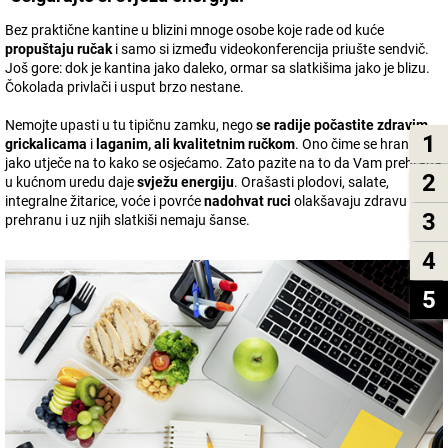
Bez praktične kantine u blizini mnoge osobe koje rade od kuće
propuštaju ručak
i samo si između videokonferencija priušte sendvič.
Još gore: dok je kantina jako daleko, ormar sa slatkišima jako je blizu.
Čokolada privlači i usput brzo nestane.
Nemojte upasti u tu tipičnu zamku, nego
se radije počastite zdravim
1
grickalicama
i
laganim, ali kvalitetnim ručkom
. Ono čime se hranimo
jako utječe na to kako se osjećamo. Zato pazite na to da Vam prehrana
2
u kućnom uredu daje
svježu energiju
. Orašasti plodovi, salate,
integralne žitarice, voće i povrće
nadohvat ruci
olakšavaju zdravu
3
prehranu i uz njih slatkiši nemaju šanse.
4
5