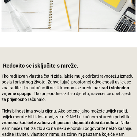
Redovito se isključite s mreže.
Tko radi izvan vlastita četiri zida, lakše mu je održati ravnotežu između
posla i privatnog života. Zahvaljujući prostornoj odvojenosti uvijek se
zna radite li trenutačno ili ne. U kućnom se uredu pak
rad i slobodno
vrijeme spajaju
. Tko prijepodne skrbi o djetetu, navečer će opet sjesti
za prijenosno računalo.
Fleksibilnost ima svoju cijenu. Ako potencijalno možete uvijek raditi,
uvijek morate biti i dostupni, zar ne? Ne! I u kućnom si uredu priuštite
vremena kad ćete zaboraviti posao i dopustiti duši da odluta
. Nitko
Vam neće uzeti za zlo ako na neku e-poruku odgovorite nešto kasnije.
Radite i živite u vlastitom ritmu, sa zdravim pauzama koje će Vam