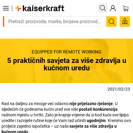
Trebate proizvod hitno? Pogledajte našu ponudu proizvo
Pretraži
EQUIPPED FOR REMOTE WORKING
5 praktičnih savjeta za više zdravlja u
kućnom uredu
2021/02/23
Rad na daljinu za mnoge već odavno
nije prijelazno rješenje
. U
sljedećim će godinama kućni ured sve više
postati konkurencija
radnom mjestu u tvrtki. Zato je krajnje vrijeme da si kod kuće sve lijepo
uredite i razvijete rutine koje će Vam rad učiniti
ugodnijim
. Krenimo ovo
proljeće zajedno ispočetka – uz naše
savjete za više zdravlja u
kućnom uredu
.