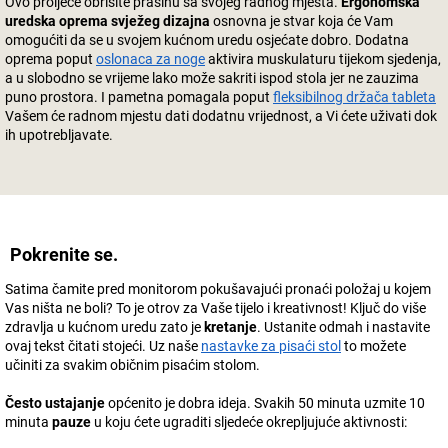
Ovo proljeće obrišite prašinu sa svojeg radnog mjesta.
Ergonomska
uredska oprema svježeg dizajna
osnovna je stvar koja će Vam
omogućiti da se u svojem kućnom uredu osjećate dobro. Dodatna
oprema poput
oslonaca za noge
aktivira muskulaturu tijekom sjedenja,
a u slobodno se vrijeme lako može sakriti ispod stola jer ne zauzima
puno prostora. I pametna pomagala poput
fleksibilnog držača tableta
Vašem će radnom mjestu dati dodatnu vrijednost, a Vi ćete uživati dok
ih upotrebljavate.
Pokrenite se.
Satima čamite pred monitorom pokušavajući pronaći položaj u kojem
Vas ništa ne boli? To je otrov za Vaše tijelo i kreativnost! Ključ do više
zdravlja u kućnom uredu zato je
kretanje
. Ustanite odmah i nastavite
ovaj tekst čitati stojeći. Uz naše
nastavke za pisaći stol
to možete
učiniti za svakim običnim pisaćim stolom.
Često ustajanje
općenito je dobra ideja. Svakih 50 minuta uzmite 10
minuta
pauze
u koju ćete ugraditi sljedeće okrepljujuće aktivnosti: