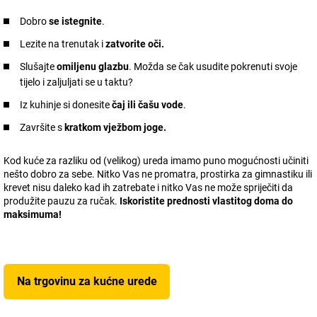
Dobro
se istegnite
.
Lezite na trenutak i
zatvorite oči.
Slušajte
omiljenu glazbu
. Možda se čak usudite pokrenuti svoje
tijelo i zaljuljati se u taktu?
Iz kuhinje si donesite
čaj ili čašu vode
.
Završite s
kratkom vježbom joge.
Kod kuće za razliku od (velikog) ureda imamo puno mogućnosti učiniti
nešto dobro za sebe. Nitko Vas ne promatra, prostirka za gimnastiku ili
krevet nisu daleko kad ih zatrebate i nitko Vas ne može spriječiti da
produžite pauzu za ručak.
Iskoristite prednosti vlastitog doma do
maksimuma!
Na trgovinu za kućne urede