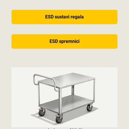
ESD sustavi regala
ESD spremnici