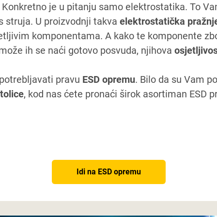
av. Konkretno je u pitanju samo elektrostatika. To 
 struja. U proizvodnji takva
elektrostatička pražnj
sjetljivim komponentama. A kako te komponente z
može ih se naći gotovo posvuda, njihova
osjetljivo
upotrebljavati pravu
ESD opremu
. Bilo da su Vam p
tolice
, kod nas ćete pronaći širok asortiman ESD 
Idi na ESD opremu