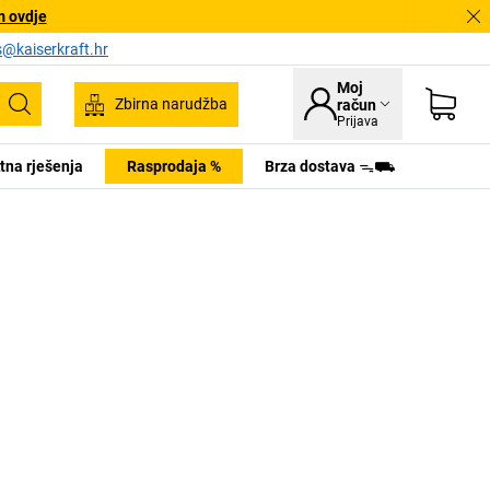
m ovdje
s@kaiserkraft.hr
Moj
Zbirna narudžba
račun
Pretraživanje
Prijava
tna rješenja
Rasprodaja %
Brza dostava ᯓ⛟