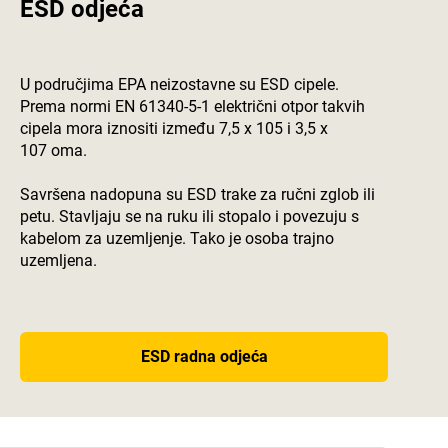
ESD odjeća
U područjima EPA neizostavne su ESD cipele.
Prema normi EN 61340-5-1 električni otpor takvih
cipela mora iznositi između 7,5 x 105 i 3,5 x
107 oma.
Savršena nadopuna su ESD trake za ručni zglob ili
petu. Stavljaju se na ruku ili stopalo i povezuju s
kabelom za uzemljenje. Tako je osoba trajno
uzemljena.
ESD radna odjeća