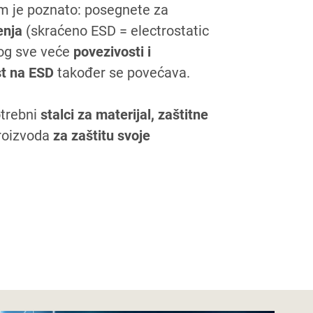
Vam je poznato: posegnete za
enja
(skraćeno ESD = electrostatic
bog sve veće
povezivosti i
st na ESD
također se povećava.
otrebni
stalci za materijal, zaštitne
proizvoda
za zaštitu svoje