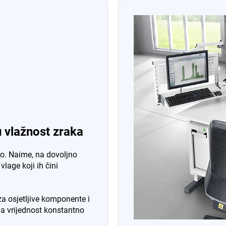
u vlažnost zraka
to. Naime, na dovoljno
lage koji ih čini
za osjetljive komponente i
na vrijednost konstantno