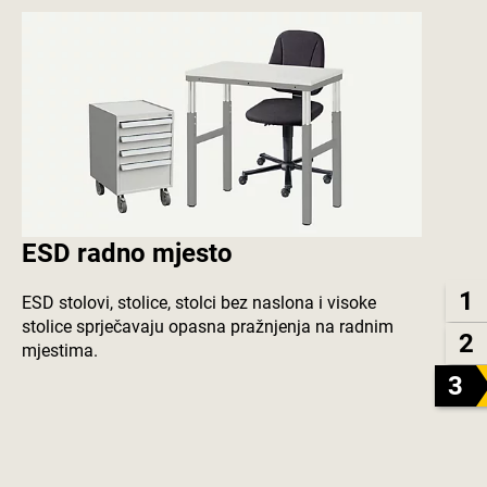
ESD radno mjesto
1
ESD stolovi, stolice, stolci bez naslona i visoke
stolice sprječavaju opasna pražnjenja na radnim
2
mjestima.
3