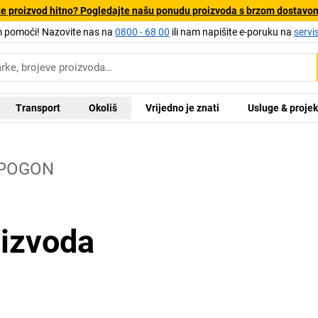
e proizvod hitno? Pogledajte našu ponudu proizvoda s brzom dostavo
pomoći! Nazovite nas na
0800 - 68 00
ili nam napišite e-poruku na
servi
Transport
Okoliš
Vrijedno je znati
Usluge & projek
 POGON
oizvoda