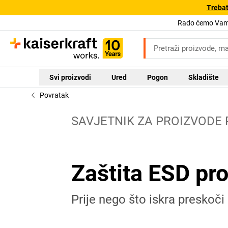
Trebat
Rado ćemo Vam 
Svi proizvodi
Ured
Pogon
Skladište
Povratak
SAVJETNIK ZA PROIZVODE
Zaštita ESD pr
Prije nego što iskra preskoči