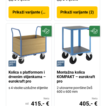
Prikaži varijante (180)
Prikaži varijante (2)
Kolica s platformom i
Montažna kolica
drvenim stijenkama –
KOMPAKT – eurokraft
eurokraft pro
pro
s 4 visoke uzdužne stijenke
2 utovarne površine DxŠ
600 x 600 mm
Neto
Neto
415,- €
405,- €
od