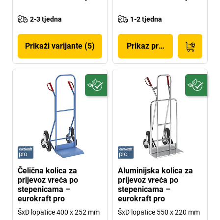
2-3 tjedna
1-2 tjedna
Prikaži varijante (5)
Prikaz proizvoda
Čelična kolica za
Aluminijska kolica za
prijevoz vreća po
prijevoz vreća po
stepenicama –
stepenicama –
eurokraft pro
eurokraft pro
ŠxD lopatice 400 x 252 mm
ŠxD lopatice 550 x 220 mm