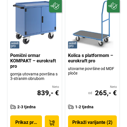
Pomični ormar
Kolica s platformom –
KOMPAKT – eurokraft
eurokraft pro
pro
utovarne površine od MDF
ploče
gornja utovarna površina s
3-stranim obrubom
Neto
Neto
839,- €
265,- €
od
2-3 tjedna
1-2 tjedna
Prikaz proizvoda
Prikaži varijante (2)