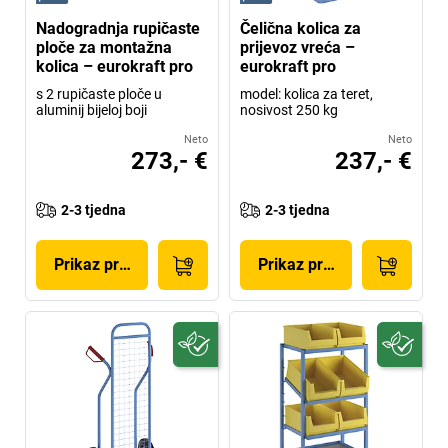
Nadogradnja rupičaste
Čelična kolica za
ploče za montažna
prijevoz vreća –
kolica – eurokraft pro
eurokraft pro
s 2 rupičaste ploče u
model: kolica za teret,
aluminij bijeloj boji
nosivost 250 kg
Neto
Neto
273,- €
237,- €
2-3 tjedna
2-3 tjedna
Prikaz proizvoda
Prikaz proizvoda