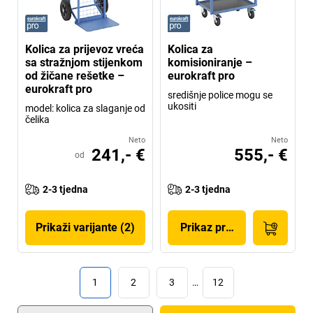
Kolica za prijevoz vreća
Kolica za
sa stražnjom stijenkom
komisioniranje –
od žičane rešetke –
eurokraft pro
eurokraft pro
središnje police mogu se
ukositi
model: kolica za slaganje od
čelika
Neto
Neto
241,- €
555,- €
od
2-3 tjedna
2-3 tjedna
Prikaži varijante (2)
Prikaz proizvoda
1
2
3
…
12