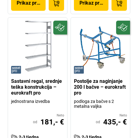
Prikaz proizvoda
Prikaz proizvoda
Sastavni regal, srednje
Postolje za naginjanje
teška konstrukcija –
200 l bačve – eurokraft
eurokraft pro
pro
jednostrana izvedba
podloga za bačve s 2
metalna valjka
Neto
Neto
181,- €
435,- €
od
od
2-3 tjedna
2-3 tjedna