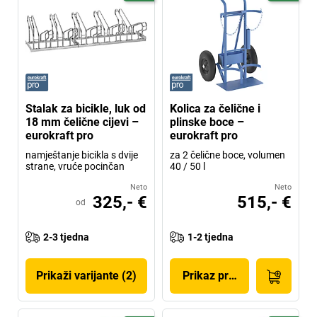
Stalak za bicikle, luk od
Kolica za čelične i
18 mm čelične cijevi –
plinske boce –
eurokraft pro
eurokraft pro
namještanje bicikla s dvije
za 2 čelične boce, volumen
strane, vruće pocinčan
40 / 50 l
Neto
Neto
325,- €
515,- €
od
2-3 tjedna
1-2 tjedna
Prikaži varijante (2)
Prikaz proizvoda