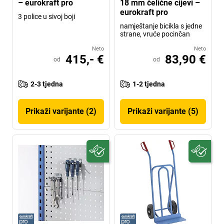
– eurokraft pro
18 mm čelične cijevi –
eurokraft pro
3 police u sivoj boji
namještanje bicikla s jedne
strane, vruće pocinčan
Neto
Neto
415,- €
83,90 €
od
od
2-3 tjedna
1-2 tjedna
Prikaži varijante (2)
Prikaži varijante (5)