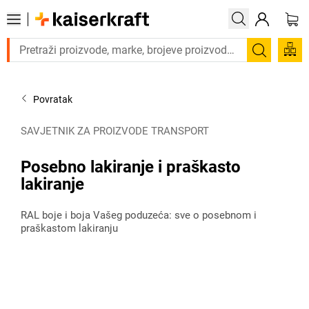
proizvod hitno? Pogledajte našu ponudu proizvoda s brzom dostavom 
Pretraži
Povratak
SAVJETNIK ZA PROIZVODE TRANSPORT
Posebno lakiranje i praškasto
lakiranje
RAL boje i boja Vašeg poduzeća: sve o posebnom i
praškastom lakiranju