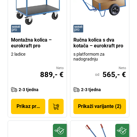
Montažna kolica –
Ručna kolica s dva
eurokraft pro
kotača – eurokraft pro
2 ladice
s platformom za
nadogradnju
Neto
Neto
889,- €
565,- €
od
2-3 tjedna
2-3 tjedna
Prikaz proizvoda
Prikaži varijante (2)