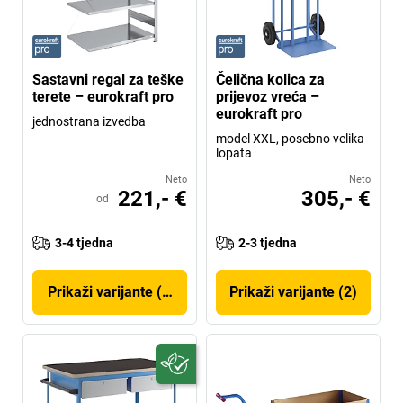
Sastavni regal za teške
Čelična kolica za
terete – eurokraft pro
prijevoz vreća –
eurokraft pro
jednostrana izvedba
model XXL, posebno velika
lopata
Neto
Neto
221,- €
305,- €
od
3-4 tjedna
2-3 tjedna
Prikaži varijante (180)
Prikaži varijante (2)