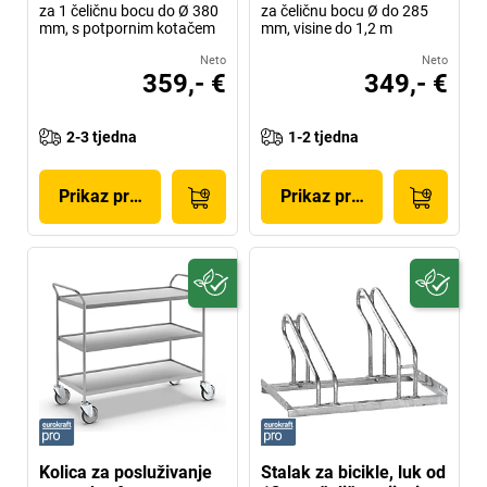
za 1 čeličnu bocu do Ø 380
za čeličnu bocu Ø do 285
mm, s potpornim kotačem
mm, visine do 1,2 m
Neto
Neto
359,- €
349,- €
2-3 tjedna
1-2 tjedna
Prikaz proizvoda
Prikaz proizvoda
Kolica za posluživanje
Stalak za bicikle, luk od