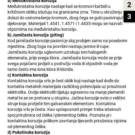
a) Međukristalna korozija
2
Međukristalna korozija nastaje kad se kromovi karbidi u
kritičnom obliku izlučuju na granicama zrna. Time u okruženju
3
dolazi do osiromašenja kromom, zbog čega se gubi pasivirajuće
djelovanje. Materijali 1.4541, 1.4571 i 1.4435 mogu se nazvati
otpornima na međukristalnu koroziju.
b) Jamičasta korozija (piting)
Kod jamičaste korozije pasivni je sloj probijen samo na posebnim
mjestima. Zbog toga na površini nastaju jamice ili rupe.
Jamičastu koroziju uglavnom uzrokuju ioni halogenih
elemenata, prije svega klora. Jamičasta korozija može se prije
svega pojačano javljati u području voda ili otpadnih voda jer
tamo često ima iona klora ili klorida.
c) Kontaktna korozija
Kontaktna korozija vrlo je čest oblik koji nastaje kad dođe do
kontakta metalnih materijala različitog potencijala uz prisutnost
elektrolita. Ovdje elektroliti djeluju agresivno na manje plemeniti
metal te se on pretvara u otopinu. Jačina korozije ovisi o veličini
struje koja protječe tim galvanskim elementom. Kontaktna
korozija vrlo je česta. Kao općepoznati primjer treba istaknuti
spoj prirubnica od čelika i plemenitog čelika. Poznata je i
kontaktna korozija prilikom zavrtanja lijevanih prirubnica vijcima
od plemenitog čelika.
d) Pukotinska korozija