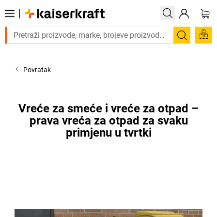
Trebate proizvod hitno? Pogledajte našu ponudu proizv
Pretraži
Povratak
Vreće za smeće i vreće za otpad –
prava vreća za otpad za svaku
primjenu u tvrtki