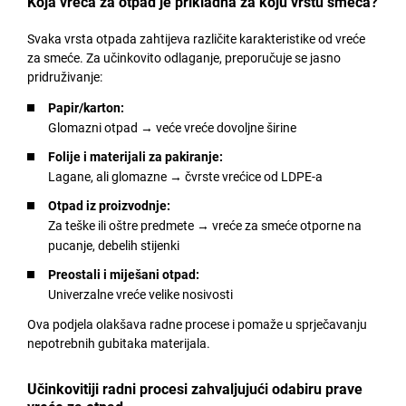
Koja vreća za otpad je prikladna za koju vrstu smeća?
Svaka vrsta otpada zahtijeva različite karakteristike od vreće
za smeće. Za učinkovito odlaganje, preporučuje se jasno
pridruživanje:
Papir/karton:
Glomazni otpad → veće vreće dovoljne širine
Folije i materijali za pakiranje:
Lagane, ali glomazne → čvrste vrećice od LDPE-a
Otpad iz proizvodnje:
Za teške ili oštre predmete → vreće za smeće otporne na
pucanje, debelih stijenki
Preostali i miješani otpad:
Univerzalne vreće velike nosivosti
Ova podjela olakšava radne procese i pomaže u sprječavanju
nepotrebnih gubitaka materijala.
Učinkovitiji radni procesi zahvaljujući odabiru prave