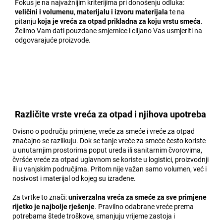
Fokus je na najvažnijim kriterijima pri donošenju odluka:
veličini i volumenu
,
materijalu i izvoru materijala
te na
pitanju
koja je vreća za otpad prikladna za koju vrstu smeća
.
Želimo Vam dati pouzdane smjernice i ciljano Vas usmjeriti na
odgovarajuće proizvode.
Različite vrste vreća za otpad i njihova upotreba
Ovisno o području primjene, vreće za smeće i vreće za otpad
značajno se razlikuju. Dok se tanje vreće za smeće često koriste
u unutarnjim prostorima poput ureda ili sanitarnim čvorovima,
čvršće vreće za otpad uglavnom se koriste u logistici, proizvodnji
ili u vanjskim područjima. Pritom nije važan samo volumen, već i
nosivost i materijal od kojeg su izrađene.
Za tvrtke to znači:
univerzalna vreća za smeće za sve primjene
rijetko je najbolje rješenje
. Pravilno odabrane vreće prema
potrebama štede troškove, smanjuju vrijeme zastoja i