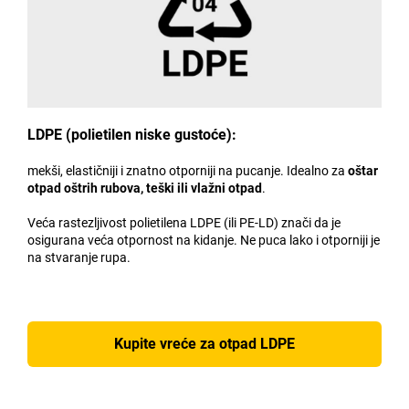
LDPE (polietilen niske gustoće):
mekši, elastičniji i znatno otporniji na pucanje. Idealno za
oštar
otpad oštrih rubova, teški ili vlažni otpad
.
Veća rastezljivost polietilena LDPE (ili PE-LD) znači da je
osigurana veća otpornost na kidanje. Ne puca lako i otporniji je
na stvaranje rupa.
Kupite vreće za otpad LDPE