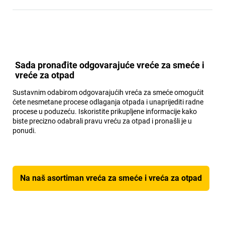
Sada pronađite odgovarajuće vreće za smeće i
vreće za otpad
Sustavnim odabirom odgovarajućih vreća za smeće omogućit
ćete nesmetane procese odlaganja otpada i unaprijediti radne
procese u poduzeću. Iskoristite prikupljene informacije kako
biste precizno odabrali pravu vreću za otpad i pronašli je u
ponudi.
Na naš asortiman vreća za smeće i vreća za otpad