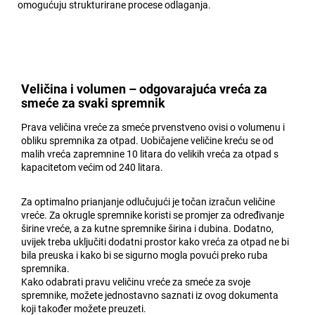
omogućuju strukturirane procese odlaganja.
Veličina i volumen – odgovarajuća vreća za
smeće za svaki spremnik
Prava veličina vreće za smeće prvenstveno ovisi o volumenu i
obliku spremnika za otpad. Uobičajene veličine kreću se od
malih vreća zapremnine 10 litara do velikih vreća za otpad s
kapacitetom većim od 240 litara.
Za optimalno prianjanje odlučujući je točan izračun veličine
vreće. Za okrugle spremnike koristi se promjer za određivanje
širine vreće, a za kutne spremnike širina i dubina. Dodatno,
uvijek treba uključiti dodatni prostor kako vreća za otpad ne bi
bila preuska i kako bi se sigurno mogla povući preko ruba
spremnika.
Kako odabrati pravu veličinu vreće za smeće za svoje
spremnike, možete jednostavno saznati iz ovog dokumenta
koji također možete preuzeti.