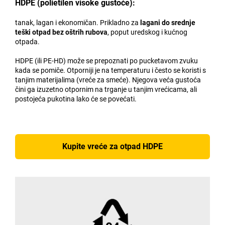
HDPE (polietilen visoke gustoće):
tanak, lagan i ekonomičan. Prikladno za
lagani do srednje
teški otpad bez oštrih rubova
, poput uredskog i kućnog
otpada.
HDPE (ili PE-HD) može se prepoznati po pucketavom zvuku
kada se pomiče. Otporniji je na temperaturu i često se koristi s
tanjim materijalima (vreće za smeće). Njegova veća gustoća
čini ga izuzetno otpornim na trganje u tanjim vrećicama, ali
postojeća pukotina lako će se povećati.
Kupite vreće za otpad HDPE