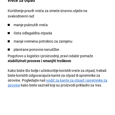
vreće za otpad
Korištenje pravih vreća za smeće izravno utječe na
svakodnevni rad:
manje puknutih vreća
čista odlagališta otpada
manje vremena potrebno za zamjenu
planirane ponovne narudžbe
Pogotovo u logistici i proizvodnji, pravi odabir pomaže
stabilizirati procese i smanjiti troškove
.
Kako biste što bolje i učinkovitije koristili vreće za otpad, trebali
biste koristiti odgovarajuće kante za otpad ili spremnike za
sirovine. Pogledajte naš
vodič za kante za otpad i spremnike za
sirovine
kako biste saznali koji su proizvodi prikladni za Vas.