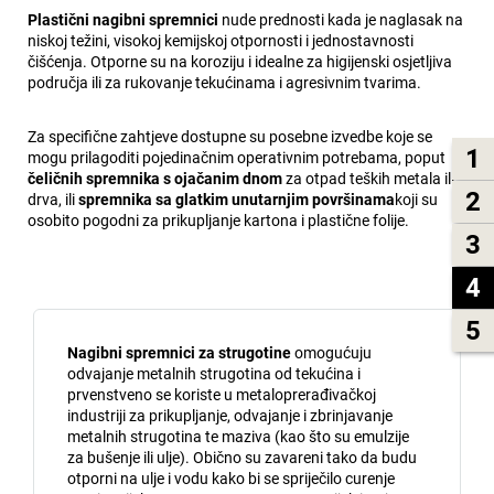
Plastični nagibni spremnici
nude prednosti kada je naglasak na
niskoj težini, visokoj kemijskoj otpornosti i jednostavnosti
čišćenja. Otporne su na koroziju i idealne za higijenski osjetljiva
područja ili za rukovanje tekućinama i agresivnim tvarima.
Za specifične zahtjeve dostupne su posebne izvedbe koje se
1
mogu prilagoditi pojedinačnim operativnim potrebama, poput
čeličnih spremnika s ojačanim dnom
za otpad teških metala ili
2
drva, ili
spremnika sa glatkim unutarnjim površinama
koji su
osobito pogodni za prikupljanje kartona i plastične folije.
3
4
5
Nagibni spremnici za strugotine
omogućuju
odvajanje metalnih strugotina od tekućina i
prvenstveno se koriste u metaloprerađivačkoj
industriji za prikupljanje, odvajanje i zbrinjavanje
metalnih strugotina te maziva (kao što su emulzije
za bušenje ili ulje). Obično su zavareni tako da budu
otporni na ulje i vodu kako bi se spriječilo curenje