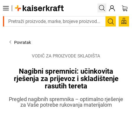
e proizvod hitno? Pogledajte našu ponudu proizvoda s brzom dostavo
Pretraži
Povratak
VODIČ ZA PROIZVODE SKLADIŠTA
Nagibni spremnici: učinkovita
rješenja za prijevoz i skladištenje
rasutih tereta
Pregled nagibnih spremnika – optimalno rješenje
za Vaše potrebe rukovanja materijalom