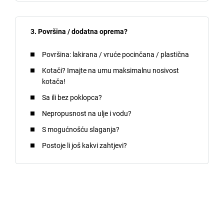
3. Površina / dodatna oprema?
Površina: lakirana / vruće pocinčana / plastična
Kotači? Imajte na umu maksimalnu nosivost
kotača!
Sa ili bez poklopca?
Nepropusnost na ulje i vodu?
S mogućnošću slaganja?
Postoje li još kakvi zahtjevi?