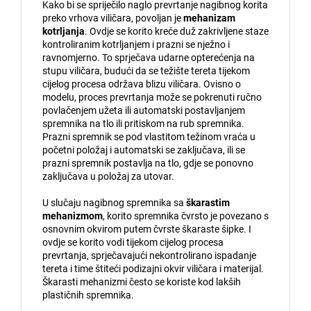
Kako bi se spriječilo naglo prevrtanje nagibnog korita
preko vrhova viličara, povoljan je
mehanizam
kotrljanja
. Ovdje se korito kreće duž zakrivljene staze
kontroliranim kotrljanjem i prazni se nježno i
ravnomjerno. To sprječava udarne opterećenja na
stupu viličara, budući da se težište tereta tijekom
cijelog procesa održava blizu viličara. Ovisno o
modelu, proces prevrtanja može se pokrenuti ručno
povlačenjem užeta ili automatski postavljanjem
spremnika na tlo ili pritiskom na rub spremnika.
Prazni spremnik se pod vlastitom težinom vraća u
početni položaj i automatski se zaključava, ili se
prazni spremnik postavlja na tlo, gdje se ponovno
zaključava u položaj za utovar.
U slučaju nagibnog spremnika sa
škarastim
mehanizmom
, korito spremnika čvrsto je povezano s
osnovnim okvirom putem čvrste škaraste šipke. I
ovdje se korito vodi tijekom cijelog procesa
prevrtanja, sprječavajući nekontrolirano ispadanje
tereta i time štiteći podizajni okvir viličara i materijal.
Škarasti mehanizmi često se koriste kod lakših
plastičnih spremnika.