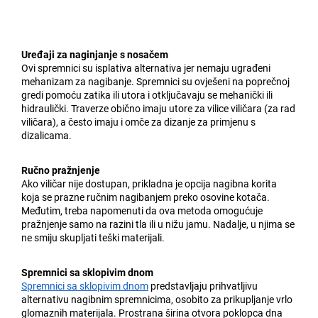
Uređaji za naginjanje s nosačem
Ovi spremnici su isplativa alternativa jer nemaju ugrađeni
mehanizam za nagibanje. Spremnici su ovješeni na poprečnoj
gredi pomoću zatika ili utora i otključavaju se mehanički ili
hidraulički. Traverze obično imaju utore za vilice viličara (za rad
viličara), a često imaju i omče za dizanje za primjenu s
dizalicama.
Ručno pražnjenje
Ako viličar nije dostupan, prikladna je opcija nagibna korita
koja se prazne ručnim nagibanjem preko osovine kotača.
Međutim, treba napomenuti da ova metoda omogućuje
pražnjenje samo na razini tla ili u nižu jamu. Nadalje, u njima se
ne smiju skupljati teški materijali.
Spremnici sa sklopivim dnom
Spremnici sa sklopivim dnom
predstavljaju prihvatljivu
alternativu nagibnim spremnicima, osobito za prikupljanje vrlo
glomaznih materijala. Prostrana širina otvora poklopca dna