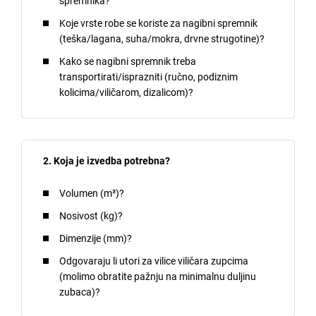
spremnika?
Koje vrste robe se koriste za nagibni spremnik
(teška/lagana, suha/mokra, drvne strugotine)?
Kako se nagibni spremnik treba
transportirati/isprazniti (ručno, podiznim
kolicima/viličarom, dizalicom)?
2. Koja je izvedba potrebna?
Volumen (m³)?
Nosivost (kg)?
Dimenzije (mm)?
Odgovaraju li utori za vilice viličara zupcima
(molimo obratite pažnju na minimalnu duljinu
zubaca)?