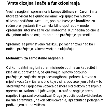
Vrste dizajna i načela funkcioniranja
Većina nagibnih spremnika je
kompatibilna s viličarom
i ima
utore za viličar te sigurnosni lanac koji sprječava njihovo
sklizanje s viličara. Međutim, postoje i verzije
s kotačima
za
ručno premještanje ili – za fleksibilnu upotrebu – modeli
opremljeni i utorima za viličar i kotačima. Kut nagiba obično je
dizajniran tako da osigura potpuno pražnjenje spremnika.
Spremnici se prvenstveno razlikuju po mehanizmu nagiba i
načinu pražnjenja. Glavne varijante uključuju:
Mehanizmi za samostalno nagibanje
Ovi kompaktni nagibni spremnici nude optimalan kapacitet i
idealan kut prevrtanja, osiguravajući njihovo potpuno
pražnjenje. Najčešće se proces nagibanja pokreće izravno s
mjesta vozača viličara, s bilo koje visine, povlačenjem užeta – to
štedi vrijeme i sprječava vozača da mora sići tijekom pražnjenja
spremnika. Nakon otključavanja, okretač se naginje prema
naprijed i isprazni svoj sadržaj. Druga je opcija postaviti okretač
na rub spremnika i, nakon otključavanja, isprazniti ga polaganim
podizanjem stupa viličara.