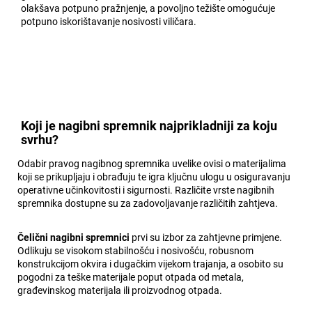
olakšava potpuno pražnjenje, a povoljno težište omogućuje
potpuno iskorištavanje nosivosti viličara.
Koji je nagibni spremnik najprikladniji za koju
svrhu?
Odabir pravog nagibnog spremnika uvelike ovisi o materijalima
koji se prikupljaju i obrađuju te igra ključnu ulogu u osiguravanju
operativne učinkovitosti i sigurnosti. Različite vrste nagibnih
spremnika dostupne su za zadovoljavanje različitih zahtjeva.
Čelični nagibni spremnici
prvi su izbor za zahtjevne primjene.
Odlikuju se visokom stabilnošću i nosivošću, robusnom
konstrukcijom okvira i dugačkim vijekom trajanja, a osobito su
pogodni za teške materijale poput otpada od metala,
građevinskog materijala ili proizvodnog otpada.