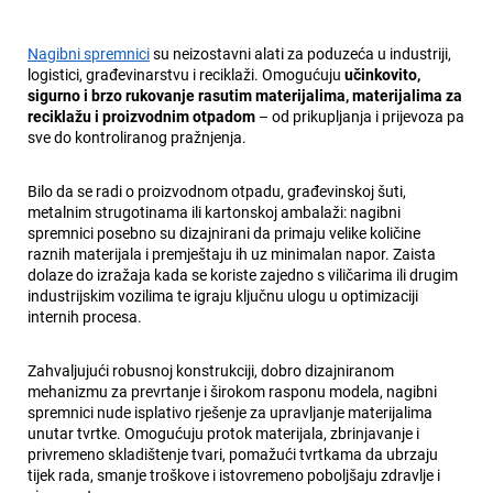
Nagibni spremnici
su neizostavni alati za poduzeća u industriji,
logistici, građevinarstvu i reciklaži. Omogućuju
učinkovito,
sigurno i brzo rukovanje rasutim materijalima, materijalima za
reciklažu i proizvodnim otpadom
– od prikupljanja i prijevoza pa
sve do kontroliranog pražnjenja.
Bilo da se radi o proizvodnom otpadu, građevinskoj šuti,
metalnim strugotinama ili kartonskoj ambalaži: nagibni
spremnici posebno su dizajnirani da primaju velike količine
raznih materijala i premještaju ih uz minimalan napor. Zaista
dolaze do izražaja kada se koriste zajedno s viličarima ili drugim
industrijskim vozilima te igraju ključnu ulogu u optimizaciji
internih procesa.
Zahvaljujući robusnoj konstrukciji, dobro dizajniranom
mehanizmu za prevrtanje i širokom rasponu modela, nagibni
spremnici nude isplativo rješenje za upravljanje materijalima
unutar tvrtke. Omogućuju protok materijala, zbrinjavanje i
privremeno skladištenje tvari, pomažući tvrtkama da ubrzaju
tijek rada, smanje troškove i istovremeno poboljšaju zdravlje i