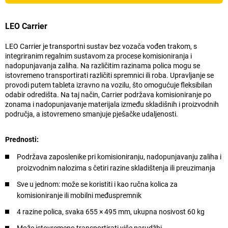
LEO Carrier
LEO Carrier je transportni sustav bez vozača vođen trakom, s
integriranim regalnim sustavom za procese komisioniranja i
nadopunjavanja zaliha. Na različitim razinama polica mogu se
istovremeno transportirati različiti spremnici ili roba. Upravljanje se
provodi putem tableta izravno na vozilu, što omogućuje fleksibilan
odabir odredišta. Na taj način, Carrier podržava komisioniranje po
zonama i nadopunjavanje materijala između skladišnih i proizvodnih
područja, a istovremeno smanjuje pješačke udaljenosti.
Prednosti:
Podržava zaposlenike pri komisioniranju, nadopunjavanju zaliha i
proizvodnim nalozima s četiri razine skladištenja ili preuzimanja
Sve u jednom: može se koristiti i kao ručna kolica za
komisioniranje ili mobilni međuspremnik
4 razine polica, svaka 655 × 495 mm, ukupna nosivost 60 kg
Može istovremeno transportirati više narudžbi