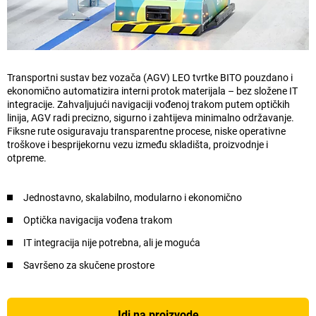
Transportni sustav bez vozača (AGV) LEO tvrtke BITO pouzdano i
ekonomično automatizira interni protok materijala – bez složene IT
integracije. Zahvaljujući navigaciji vođenoj trakom putem optičkih
linija, AGV radi precizno, sigurno i zahtijeva minimalno održavanje.
Fiksne rute osiguravaju transparentne procese, niske operativne
troškove i besprijekornu vezu između skladišta, proizvodnje i
otpreme.
Jednostavno, skalabilno, modularno i ekonomično
Optička navigacija vođena trakom
IT integracija nije potrebna, ali je moguća
Savršeno za skučene prostore
Idi na proizvode