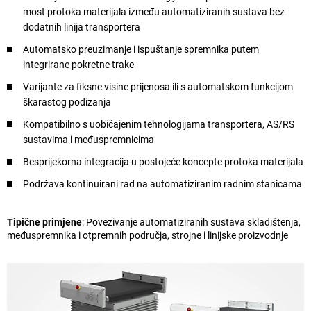
most protoka materijala između automatiziranih sustava bez
dodatnih linija transportera
Automatsko preuzimanje i ispuštanje spremnika putem
integrirane pokretne trake
Varijante za fiksne visine prijenosa ili s automatskom funkcijom
škarastog podizanja
Kompatibilno s uobičajenim tehnologijama transportera, AS/RS
sustavima i međuspremnicima
Besprijekorna integracija u postojeće koncepte protoka materijala
Podržava kontinuirani rad na automatiziranim radnim stanicama
Tipične primjene
: Povezivanje automatiziranih sustava skladištenja,
međuspremnika i otpremnih područja, strojne i linijske proizvodnje