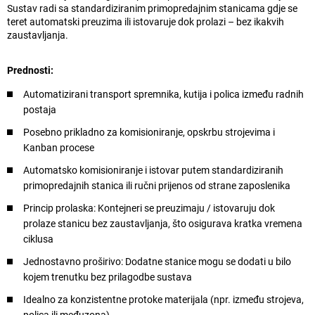
Sustav radi sa standardiziranim primopredajnim stanicama gdje se
teret automatski preuzima ili istovaruje dok prolazi – bez ikakvih
zaustavljanja.
Prednosti:
Automatizirani transport spremnika, kutija i polica između radnih
postaja
Posebno prikladno za komisioniranje, opskrbu strojevima i
Kanban procese
Automatsko komisioniranje i istovar putem standardiziranih
primopredajnih stanica ili ručni prijenos od strane zaposlenika
Princip prolaska: Kontejneri se preuzimaju / istovaruju dok
prolaze stanicu bez zaustavljanja, što osigurava kratka vremena
ciklusa
Jednostavno proširivo: Dodatne stanice mogu se dodati u bilo
kojem trenutku bez prilagodbe sustava
Idealno za konzistentne protoke materijala (npr. između strojeva,
polica ili međuzona)