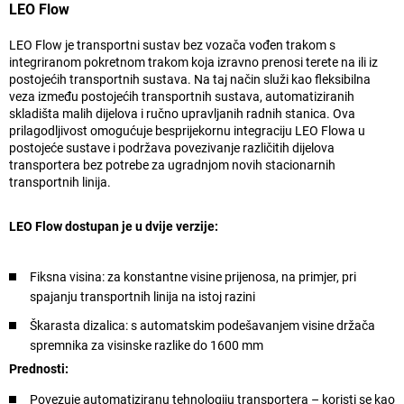
LEO Flow
LEO Flow je transportni sustav bez vozača vođen trakom s
integriranom pokretnom trakom koja izravno prenosi terete na ili iz
postojećih transportnih sustava. Na taj način služi kao fleksibilna
veza između postojećih transportnih sustava, automatiziranih
skladišta malih dijelova i ručno upravljanih radnih stanica. Ova
prilagodljivost omogućuje besprijekornu integraciju LEO Flowa u
postojeće sustave i podržava povezivanje različitih dijelova
transportera bez potrebe za ugradnjom novih stacionarnih
transportnih linija.
LEO Flow dostupan je u dvije verzije:
Fiksna visina: za konstantne visine prijenosa, na primjer, pri
spajanju transportnih linija na istoj razini
Škarasta dizalica: s automatskim podešavanjem visine držača
spremnika za visinske razlike do 1600 mm
Prednosti:
Povezuje automatiziranu tehnologiju transportera – koristi se kao