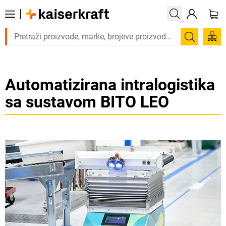
Trebate proizvod hitno? Pogledajte
Pretraži
Automatizirana intralogistika
sa sustavom BITO LEO