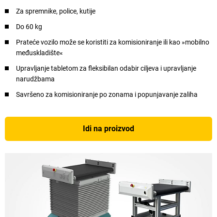
Za spremnike, police, kutije
Do 60 kg
Prateće vozilo može se koristiti za komisioniranje ili kao »mobilno
međuskladište«
Upravljanje tabletom za fleksibilan odabir ciljeva i upravljanje
narudžbama
Savršeno za komisioniranje po zonama i popunjavanje zaliha
Idi na proizvod