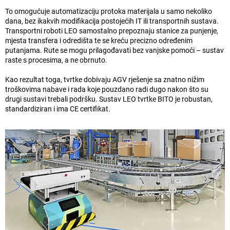
To omogućuje automatizaciju protoka materijala u samo nekoliko
dana, bez ikakvih modifikacija postojećih IT ili transportnih sustava.
Transportni roboti LEO samostalno prepoznaju stanice za punjenje,
mjesta transfera i odredišta te se kreću precizno određenim
putanjama. Rute se mogu prilagođavati bez vanjske pomoći – sustav
raste s procesima, a ne obrnuto.
Kao rezultat toga, tvrtke dobivaju AGV rješenje sa znatno nižim
troškovima nabave i rada koje pouzdano radi dugo nakon što su
drugi sustavi trebali podršku. Sustav LEO tvrtke BITO je robustan,
standardiziran i ima CE certifikat.