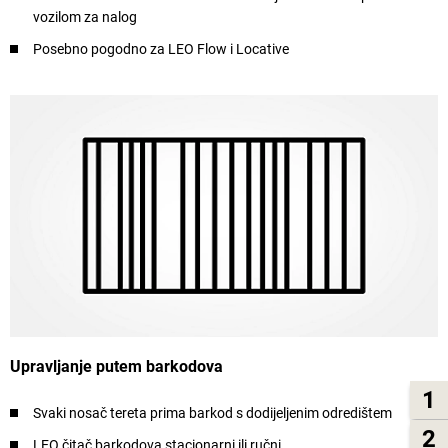
vozilom za nalog
Posebno pogodno za LEO Flow i Locative
Upravljanje putem barkodova
1
Svaki nosač tereta prima barkod s dodijeljenim odredištem
2
LEO čitač barkodova stacionarni ili ručni