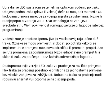
Upravljanje LEO sustavom se temelji na optičkom vođenju po traku.
Obojena podna traka (plava ili zelena) definira rutu, dok markeri s QR
kodovima prenose naredbe za vožnju, mjesta zaustavljanja, brzine ili
radnje poput otvaranja vrata. Ova tehnologija ne zahtijeva
sveobuhvatnu Wi-Fi pokrivenost i omogućuje brze prilagodbe rute bez
programiranja.
Vođenje rute je precizno i ponovljivo jer vozila navigiraju točno duž
traka. Oznake se mogu premjestiti ili dodati po potrebi kako bi se
implementirale promjene rute, nova odredišta ili prometni propisi. Ako
se rute promijene, zaposlenik može brzo i jednostavno premjestiti ili
ukloniti traku za praćenje – bez ikakvih softverskih prilagodbi.
Dostupne su dvije verzije LEO trake za praćenje za različite primjene:
Flex traka za praćenje posebno je prikladna za jednostavne primjene
bez visokih zahtjeva za izdržljivost. Robustna traka za praćenje nudi
robusniju alternativu i otporna je na čišćenje poda.