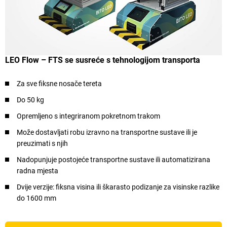
LEO Flow – FTS se susreće s tehnologijom transporta
Za sve fiksne nosače tereta
Do 50 kg
Opremljeno s integriranom pokretnom trakom
Može dostavljati robu izravno na transportne sustave ili je
preuzimati s njih
Nadopunjuje postojeće transportne sustave ili automatizirana
radna mjesta
Dvije verzije: fiksna visina ili škarasto podizanje za visinske razlike
do 1600 mm