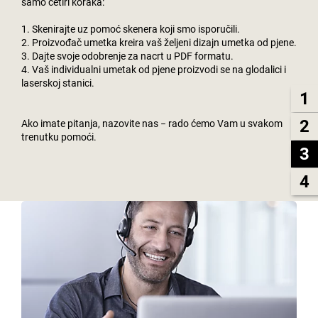
samo četiri koraka:
1. Skenirajte uz pomoć skenera koji smo isporučili.
2. Proizvođač umetka kreira vaš željeni dizajn umetka od pjene.
3. Dajte svoje odobrenje za nacrt u PDF formatu.
4. Vaš individualni umetak od pjene proizvodi se na glodalici i
laserskoj stanici.
1
2
Ako imate pitanja, nazovite nas − rado ćemo Vam u svakom
trenutku pomoći.
3
4