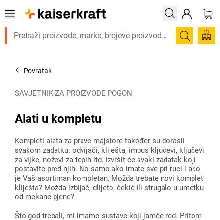
Trebate proizvod hitno? Pogledajte našu ponudu proizvoda s
Pretraži
Povratak
SAVJETNIK ZA PROIZVODE POGON
Alati u kompletu
Kompleti alata za prave majstore također su dorasli
svakom zadatku: odvijači, kliješta, imbus ključevi, ključevi
za vijke, noževi za tepih itd. izvršit će svaki zadatak koji
postavite pred njih. No samo ako imate sve pri ruci i ako
je Vaš asortiman kompletan. Možda trebate novi komplet
kliješta? Možda izbijač, dlijeto, čekić ili strugalo u umetku
od mekane pjene?
Što god trebali, mi imamo sustave koji jamče red. Pritom