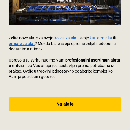
Želite nove alate za svoja
kolica za alat
, svoje
kutije za alat
ili
ormare za alat
? Možda biste svoju opremu željeli nadopuniti
dodatnim alatima?
Upravo u tu svrhu nudimo Vam
profesionalni asortiman alata
u rinfuzi
− za Vas unaprijed sastavljen prema potrebama iz
prakse. Ovdje u trgovini jednostavno odaberite komplet koji
Vam je potreban i gotovo.
Na alate