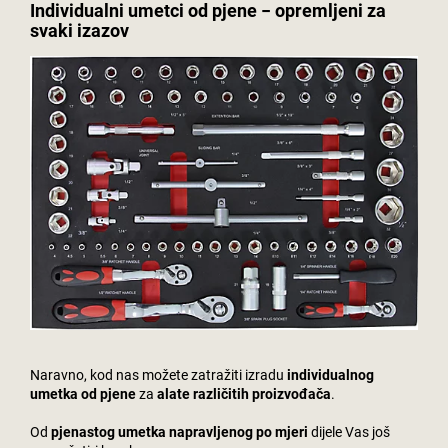
Individualni umetci od pjene − opremljeni za
svaki izazov
Naravno, kod nas možete zatražiti izradu
individualnog
umetka od pjene
za
alate različitih proizvođača
.
Od
pjenastog umetka napravljenog po mjeri
dijele Vas još