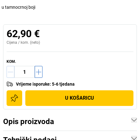
u tamnocrnoj boji
62,90 €
Cijena /
kom.
(neto)
KOM.
Vrijeme isporuke
:
5-6 tjedana
U KOŠARICU
Opis proizvoda