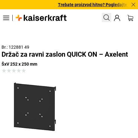
Trebate proizvod hitno? Pogledajte našu
Br.: 122881 49
Držač za ravni zaslon QUICK ON – Axelent
ŠxV 252 x 250 mm