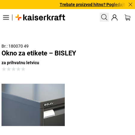
Trebate proizvod hitno? Pogledajte naš
Br.: 180070 49
Okno za etikete – BISLEY
za prihvatnu letvicu