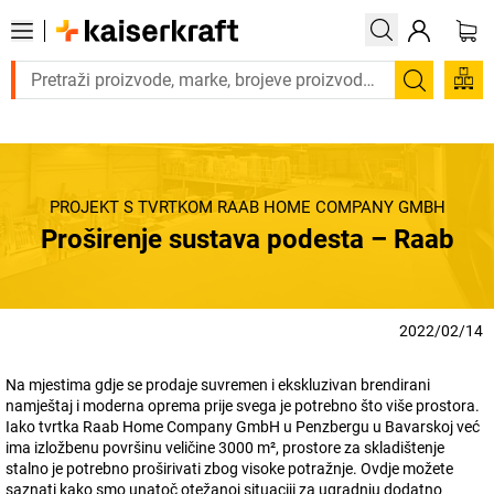
Trebate proizvod hitno? Pogledajte našu ponudu pr
Pretraži
PROJEKT S TVRTKOM RAAB HOME COMPANY GMBH
Proširenje sustava podesta – Raab
2022/02/14
Na mjestima gdje se prodaje suvremen i ekskluzivan brendirani
namještaj i moderna oprema prije svega je potrebno što više prostora.
Iako tvrtka Raab Home Company GmbH u Penzbergu u Bavarskoj već
ima izložbenu površinu veličine 3000 m², prostore za skladištenje
stalno je potrebno proširivati zbog visoke potražnje. Ovdje možete
saznati kako smo unatoč otežanoj situaciji za ugradnju dodatno