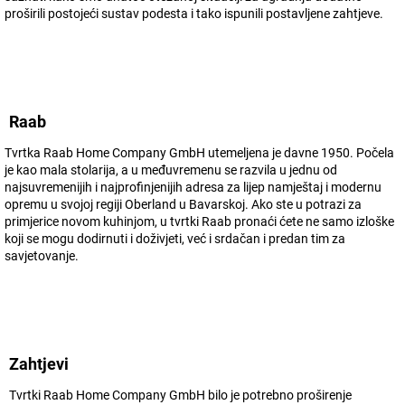
proširili postojeći sustav podesta i tako ispunili postavljene zahtjeve.
Raab
Tvrtka Raab Home Company GmbH utemeljena je davne 1950. Počela
je kao mala stolarija, a u međuvremenu se razvila u jednu od
najsuvremenijih i najprofinjenijih adresa za lijep namještaj i modernu
opremu u svojoj regiji Oberland u Bavarskoj. Ako ste u potrazi za
primjerice novom kuhinjom, u tvrtki Raab pronaći ćete ne samo izloške
koji se mogu dodirnuti i doživjeti, već i srdačan i predan tim za
savjetovanje.
Zahtjevi
Tvrtki Raab Home Company GmbH bilo je potrebno proširenje