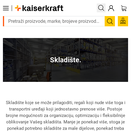
ate proizvod hitno? Pogledajte našu ponudu proizvoda s brzom dosta
Pretraži
Skladište.
Skladište koje se može prilagoditi, regali koji nude više toga i
transportni uređaji koji jednostavno prenose više. Postoje
brojne mogućnosti za organizaciju, optimizaciju i fleksibilnije
oblikovanje Vašeg skladišta. Manje je ponekad više, stoga je
ponekad potrebno skladište za male dijelove, ponekad treba