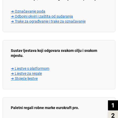
➜ Označavanje poda
➜ Odbojni okviri i zaštita od sudaranja
➜ Trake za ograđivanje i trake za označavanje
Sustav ljestava koji odgovara svakom cilju i svakom
mjestu.
➜ Ljestve s platformom
➜ Ljestve za regale
➜ Stojeće ljestve
1
Paletni regali robne marke eurokraft pro.
2