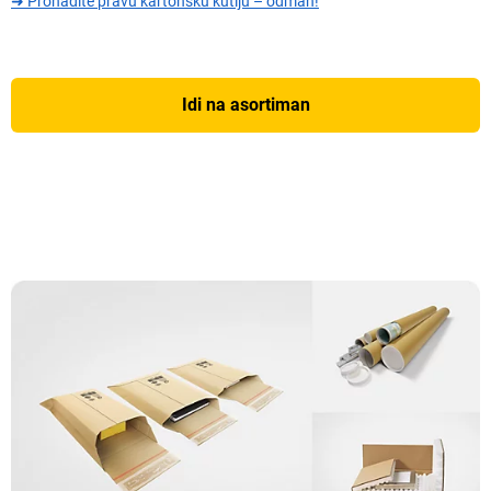
➜ Pronađite pravu kartonsku kutiju – odmah!
Idi na asortiman