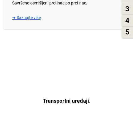
Savršeno osmišljeni pretinac po pretinac.
3
➜ Saznajte više
4
5
Transportni uređaji.