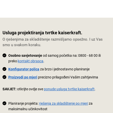
Usluga projektiranja tvrtke kaiserkraft.
O rješenjima za skladištenje razmišljamo opsežno. I uz Vas
smo u svakom koraku.
Osobno savjetovanje
od samog početka na:
0800 - 68 00
ili
preko
kontakt obrasca
.
Konfigurator polica
za brzo i jednostavno planiranje
Proizvodi po mjeri
precizno prilagođeni Vašim zahtjevima
SAVJET:
otkrijte ovdje sve
ponude usluga tvrtke kaiserkraft
.
Planiranje projekta:
rješenja za skladištenje po mjeri
za
maksimalnu učinkovitost