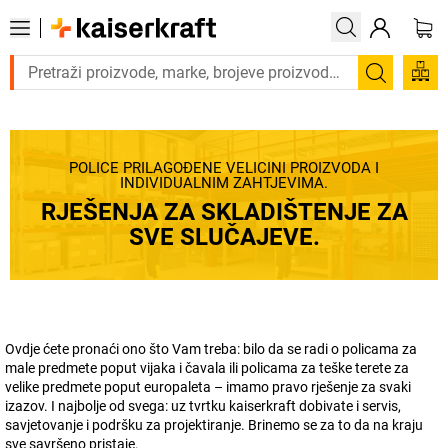
Trebate proizvod hitno? Pogledajte našu ponudu proiz
Pretraži
POLICE PRILAGOĐENE VELIČINI PROIZVODA I
INDIVIDUALNIM ZAHTJEVIMA.
RJEŠENJA ZA SKLADIŠTENJE ZA
SVE SLUČAJEVE.
Ovdje ćete pronaći ono što Vam treba: bilo da se radi o policama za
male predmete poput vijaka i čavala ili policama za teške terete za
velike predmete poput europaleta – imamo pravo rješenje za svaki
izazov. I najbolje od svega: uz tvrtku
kaiserkraft
dobivate i servis,
savjetovanje i podršku za projektiranje. Brinemo se za to da na kraju
sve savršeno pristaje.