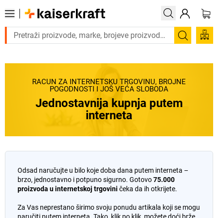
Trebate proizvod hitno? Pogledajte našu ponudu p
Pretraži
RAČUN ZA INTERNETSKU TRGOVINU, BROJNE
POGODNOSTI I JOŠ VEĆA SLOBODA
Jednostavnija kupnja putem
interneta
Odsad naručujte u bilo koje doba dana putem interneta –
brzo, jednostavno i potpuno sigurno. Gotovo
75.000
proizvoda u internetskoj trgovini
čeka da ih otkrijete.
Za Vas neprestano širimo svoju ponudu artikala koji se mogu
naručiti putem interneta. Tako, klik po klik, možete doći brže