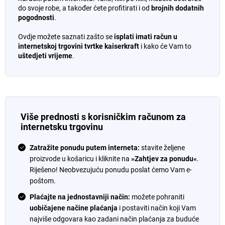
do svoje robe, a također ćete profitirati i od
brojnih dodatnih
pogodnosti
.
Ovdje možete saznati zašto se
isplati imati račun u
internetskoj trgovini tvrtke
kaiserkraft
i kako će Vam to
uštedjeti vrijeme
.
Više prednosti s korisničkim računom za
internetsku trgovinu
Zatražite ponudu putem interneta:
stavite željene
proizvode u košaricu i kliknite na
»Zahtjev za ponudu«
.
Riješeno! Neobvezujuću ponudu poslat ćemo Vam e-
poštom.
Plaćajte na jednostavniji način:
možete pohraniti
uobičajene načine plaćanja
i postaviti način koji Vam
najviše odgovara kao zadani način plaćanja za buduće