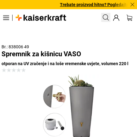
Trebate proizvod hitno? Pogledajte našu
Br.: 838006 49
Spremnik za kišnicu VASO
otporan na UV zračenje i na loše vremenske uvjete, volumen 220 l