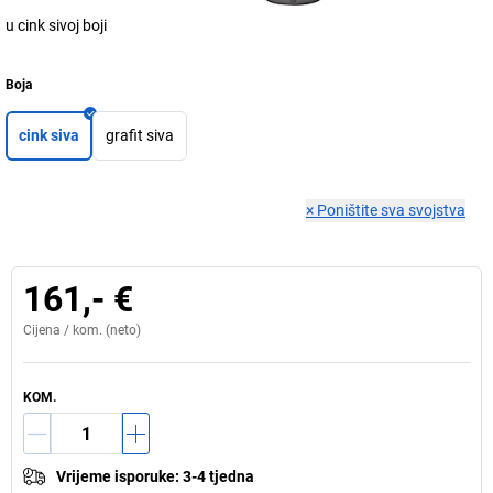
u cink sivoj boji
Boja
cink siva
grafit siva
×
Poništite sva svojstva
161,- €
Cijena /
kom.
(neto)
KOM.
Vrijeme isporuke
:
3-4 tjedna