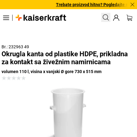
Trebate proizvod hitno? Pogledajte našu p
Br.: 232963 49
Okrugla kanta od plastike HDPE, prikladna
za kontakt sa živežnim namirnicama
volumen 110 l, visina x vanjski Ø gore 730 x 515 mm