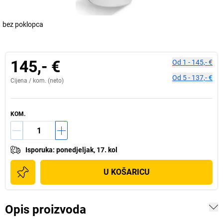
bez poklopca
145,- €
Od
1
-
145,- €
Od
5
-
137,- €
Cijena /
kom.
(neto)
KOM.
Isporuka
:
ponedjeljak, 17. kol
U KOŠARICU
Opis proizvoda