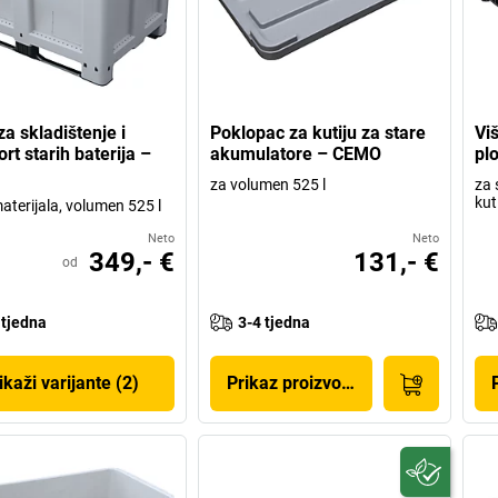
za skladištenje i
Poklopac za kutiju za stare
Vi
rt starih baterija –
akumulatore – CEMO
pl
za volumen 525 l
za 
kut
aterijala, volumen 525 l
Neto
Neto
349,- €
131,- €
od
 tjedna
3-4 tjedna
ikaži varijante (2)
Prikaz proizvoda