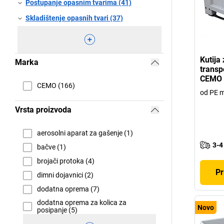
Postupanje opasnim tvarima (41)
Skladištenje opasnih tvari (37)
Kutija 
Marka
transpo
CEMO
CEMO (166)
od PE m
Vrsta proizvoda
aerosolni aparat za gašenje (1)
3-4
bačve (1)
brojači protoka (4)
Pr
dimni dojavnici (2)
dodatna oprema (7)
dodatna oprema za kolica za
Novo
posipanje (5)