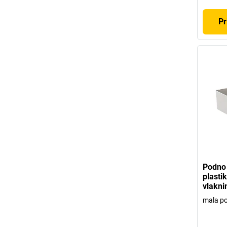
Pr
Podno 
plasti
vlakn
mala po