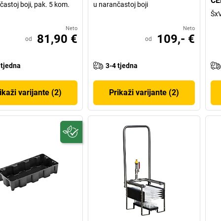
C
častoj boji, pak. 5 kom.
u narančastoj boji
ŠxV
Neto
Neto
81,90 €
109,- €
od
od
 tjedna
3-4 tjedna
ikaži varijante (2)
Prikaži varijante (2)