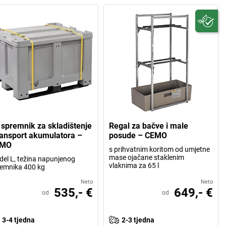
 spremnik za skladištenje
Regal za bačve i male
transport akumulatora –
posude – CEMO
EMO
s prihvatnim koritom od umjetne
mase ojačane staklenim
el L, težina napunjenog
vlaknima za 65 l
emnika 400 kg
Neto
Neto
535,- €
649,- €
od
od
3-4 tjedna
2-3 tjedna