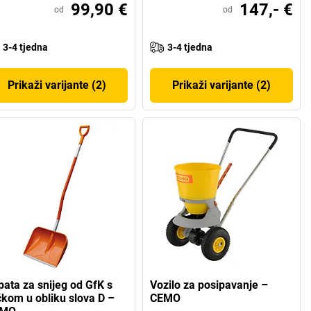
99,90 €
147,- €
od
od
3-4 tjedna
3-4 tjedna
Prikaži varijante (2)
Prikaži varijante (2)
pata za snijeg od GfK s
Vozilo za posipavanje –
čkom u obliku slova D –
CEMO