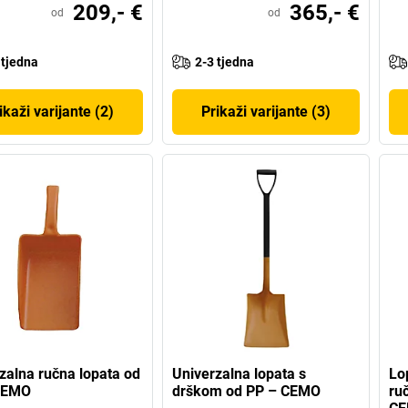
209,- €
365,- €
od
od
 tjedna
2-3 tjedna
ikaži varijante (2)
Prikaži varijante (3)
zalna ručna lopata od
Univerzalna lopata s
Lo
CEMO
drškom od PP – CEMO
ru