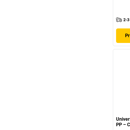
2-3
Pr
Univer
PP – 