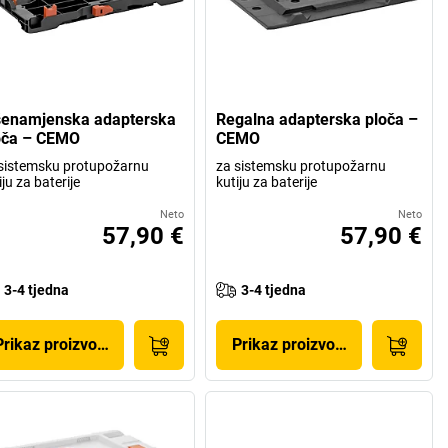
šenamjenska adapterska
Regalna adapterska ploča –
oča – CEMO
CEMO
sistemsku protupožarnu
za sistemsku protupožarnu
iju za baterije
kutiju za baterije
Neto
Neto
57,90 €
57,90 €
3-4 tjedna
3-4 tjedna
Prikaz proizvoda
Prikaz proizvoda