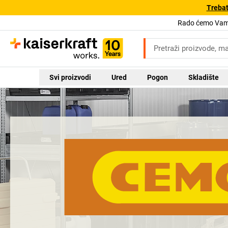
Trebat
Rado ćemo Vam 
Svi proizvodi
Ured
Pogon
Skladište