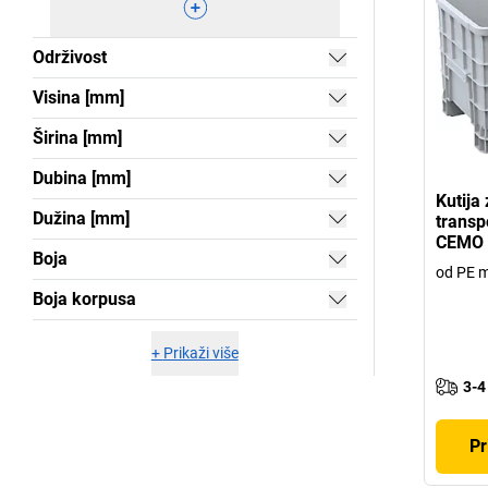
Održivost
Visina [mm]
Širina [mm]
Dubina [mm]
Kutija 
Dužina [mm]
transpo
CEMO
Boja
od PE m
Boja korpusa
+
Prikaži više
3-4
Pr