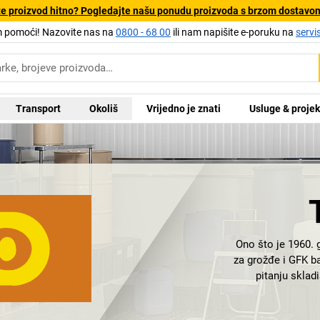
e proizvod hitno? Pogledajte našu ponudu proizvoda s brzom dostavo
pomoći! Nazovite nas na
0800 - 68 00
ili nam napišite e-poruku na
servi
Transport
Okoliš
Vrijedno je znati
Usluge & projek
Ono što je 1960. 
za grožđe i GFK ba
pitanju sklad
kompozitnih vl