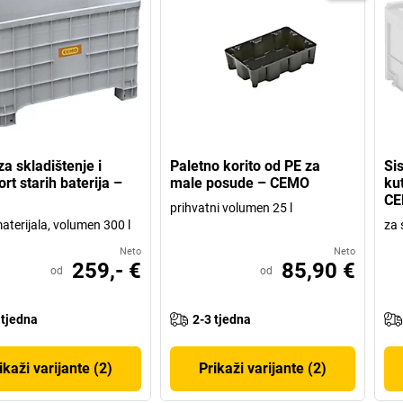
za skladištenje i
Paletno korito od PE za
Si
rt starih baterija –
male posude – CEMO
kut
C
prihvatni volumen 25 l
aterijala, volumen 300 l
za 
Neto
Neto
259,- €
85,90 €
od
od
 tjedna
2-3 tjedna
ikaži varijante (2)
Prikaži varijante (2)