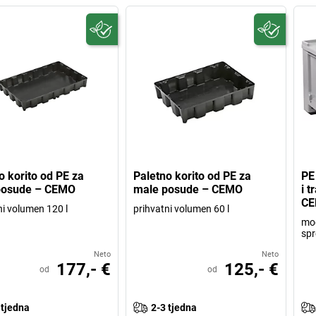
o korito od PE za
Paletno korito od PE za
PE
posude – CEMO
male posude – CEMO
i 
C
ni volumen 120 l
prihvatni volumen 60 l
mod
spr
Neto
Neto
177,- €
125,- €
od
od
 tjedna
2-3 tjedna