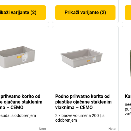
ikaži varijante (2)
Prikaži varijante (2)
prihvatno korito od
Podno prihvatno korito od
Ka
ke ojačane staklenim
plastike ojačane staklenim
nee
ima – CEMO
vlaknima – CEMO
pun
zaš
suda, s odobrenjem
2 x bačve volumena 200 l, s
odobrenjem
Neto
Neto