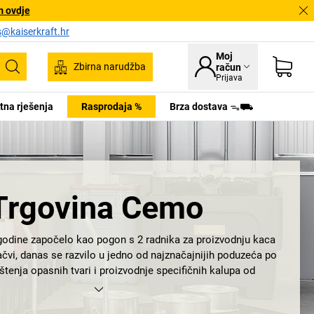
m ovdje
s@kaiserkraft.hr
Moj
Zbirna narudžba
račun
Pretraživanje
Prijava
tna rješenja
Rasprodaja %
Brza dostava ᯓ⛟
Trgovina Cemo
godine započelo kao pogon s 2 radnika za proizvodnju kaca
čvi, danas se razvilo u jedno od najznačajnijih poduzeća po
ištenja opasnih tvari i proizvodnje specifičnih kalupa od
aknastih materijala: želimo Vam srdačnu dobrodošlicu u
CEMO.