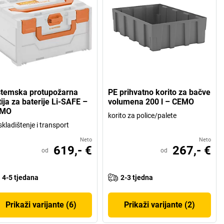
stemska protupožarna
PE prihvatno korito za bačve
ija za baterije Li-SAFE –
volumena 200 l – CEMO
EMO
korito za police/palete
skladištenje i transport
Neto
Neto
619,- €
267,- €
od
od
4-5 tjedana
2-3 tjedna
Prikaži varijante (6)
Prikaži varijante (2)