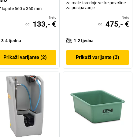
EMO
za male i srednje velike površine
za posipavanje
 lopate 560 x 360 mm
Neto
Neto
133,- €
475,- €
od
od
3-4 tjedna
1-2 tjedna
Prikaži varijante (2)
Prikaži varijante (3)