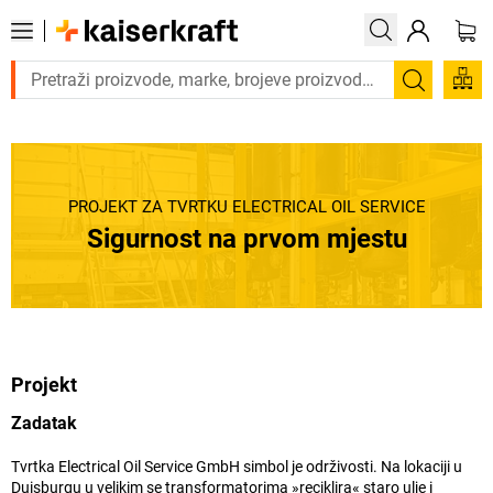
Trebate proizvod hitno? Pogledajte našu ponudu proizvoda s 
Pretraži
PROJEKT ZA TVRTKU ELECTRICAL OIL SERVICE
Sigurnost na prvom mjestu
Projekt
Zadatak
Tvrtka Electrical Oil Service GmbH simbol je održivosti. Na lokaciji u
Duisburgu u velikim se transformatorima »reciklira« staro ulje i