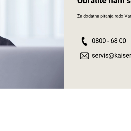
Obratite nam s
Za dodatna pitanja rado Va
0800 - 68 00
servis@kaiser