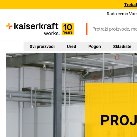
Trebat
Rado ćemo Vam 
Svi proizvodi
Ured
Pogon
Skladište
PROJ