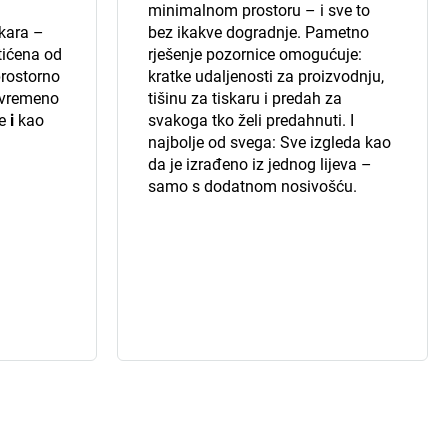
minimalnom prostoru – i sve to
skara –
bez ikakve dogradnje. Pametno
tićena od
rješenje pozornice omogućuje:
prostorno
kratke udaljenosti za proizvodnju,
tovremeno
tišinu za tiskaru i predah za
je
i
kao
svakoga tko želi predahnuti. I
najbolje od svega: Sve izgleda kao
da je izrađeno iz jednog lijeva –
samo s dodatnom nosivošću.