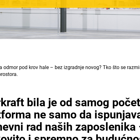
 za odmor pod krov hale – bez izgradnje novog? Tko što se razmiš
rostora.
kraft
bila je od samog počet
tforma ne samo da ispunjava 
evni rad naših zaposlenika
nkovito i spremno za budućno