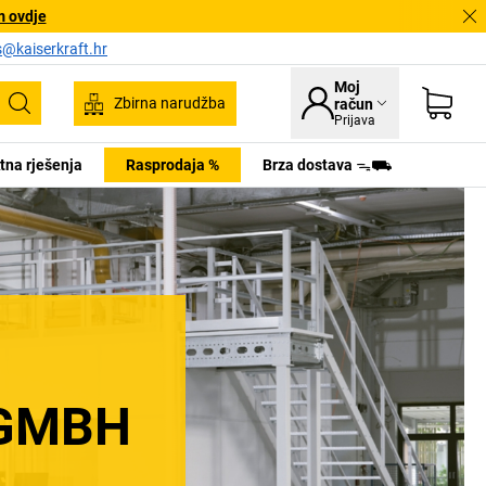
m ovdje
s@kaiserkraft.hr
Moj
Zbirna narudžba
račun
Pretraživanje
Prijava
tna rješenja
Rasprodaja %
Brza dostava ᯓ⛟
 GMBH