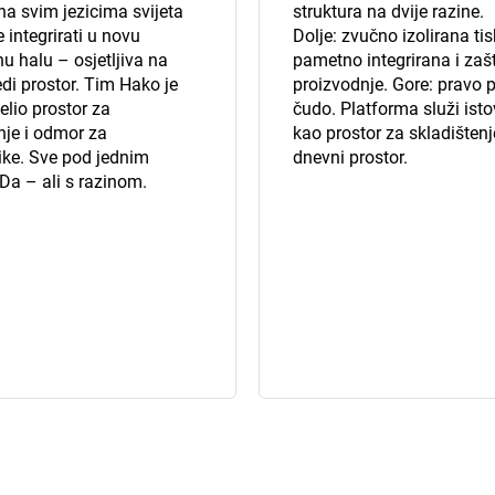
a svim jezicima svijeta
struktura na dvije razine.
 integrirati u novu
Dolje: zvučno izolirana ti
u halu – osjetljiva na
pametno integrirana i zaš
edi prostor. Tim Hako je
proizvodnje. Gore: pravo 
elio prostor za
čudo. Platforma služi is
nje i odmor za
kao prostor za skladišten
ike. Sve pod jednim
dnevni prostor.
Da – ali s razinom.