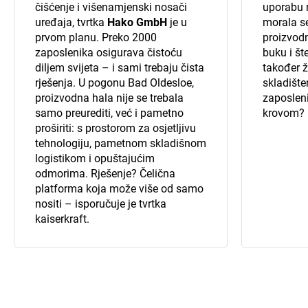
čišćenje i višenamjenski nosači
uporabu n
uređaja, tvrtka
Hako GmbH
je u
morala se
prvom planu. Preko 2000
proizvodn
zaposlenika osigurava čistoću
buku i št
diljem svijeta – i sami trebaju čista
također ž
rješenja. U pogonu Bad Oldesloe,
skladište
proizvodna hala nije se trebala
zaposlen
samo preurediti, već i pametno
krovom? 
proširiti: s prostorom za osjetljivu
tehnologiju, pametnom skladišnom
logistikom i opuštajućim
odmorima. Rješenje? Čelična
platforma koja može više od samo
nositi – isporučuje je tvrtka
kaiserkraft
.