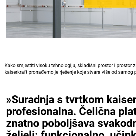
Kako smjestiti visoku tehnologiju, skladišni prostor i prostor
kaiserkraft
pronađemo je rješenje koje stvara više od samog p
»Suradnja s tvrtkom
kaiser
profesionalna. Čelična pla
znatno poboljšava svakodn
željeli: funkcionalno, uči