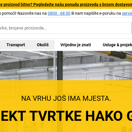
e proizvod hitno? Pogledajte našu ponudu proizvoda s brzom dostavo
pomoći! Nazovite nas na
0800 - 68 00
ili nam napišite e-poruku na
servi
Transport
Okoliš
Vrijedno je znati
Usluge & projek
NA VRHU JOŠ IMA MJESTA.
EKT TVRTKE HAKO